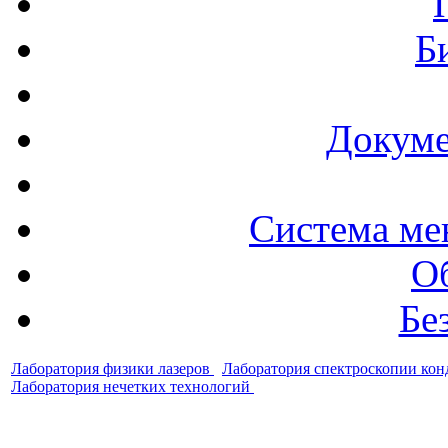
Б
Докуме
Система ме
О
Бе
Лаборатория физики лазеров
Лаборатория спектроскопии ко
Лаборатория нечетких технологий