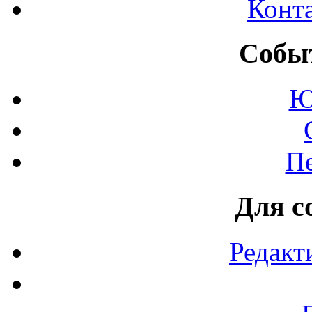
Конт
Событ
Ю
П
Для с
Редакт