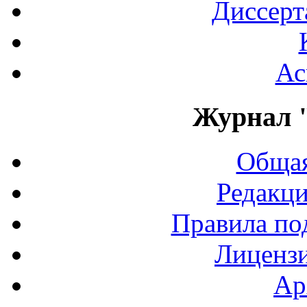
Диссерт
Ас
Журнал 
Общая
Редакци
Правила по
Лиценз
Ар