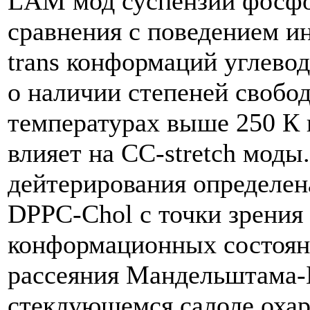
LAM мод суспензий фосфо
сравнения с поведением ин
trans конформаций углево
о наличии степеней свобо
температурах выше 250 К
влияет на СС-stretch моды
дейтерирования определен
DPPC-Chol с точки зрения
конформационных состоян
рассеяния Мандельштама-
стеклующемся салоле оха