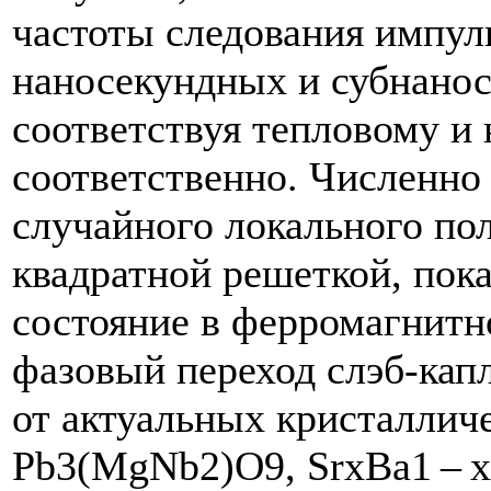
частоты следования импул
наносекундных и субнано
соответствуя тепловому и
соответственно. Численно
случайного локального пол
квадратной решеткой, пок
состояние в ферромагнитн
фазовый переход слэб-ка
от актуальных кристаллич
Pb3(MgNb2)O9, SrxBa1 – xN