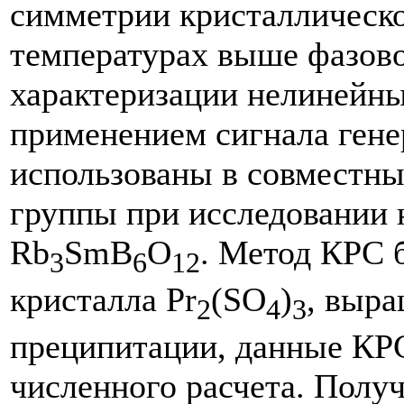
симметрии кристаллическ
температурах выше фазово
характеризации нелинейны
применением сигнала гене
использованы в совместны
группы при исследовании
Rb
SmB
O
. Метод КРС 
3
6
12
кристалла Pr
(SO
)
, выр
2
4
3
преципитации, данные КРС
численного расчета. Полу