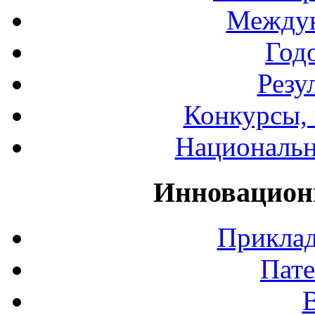
Междун
Год
Резу
Конкурсы, 
Национальн
Инновацион
Приклад
Пате