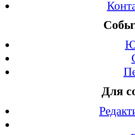
Конт
Событ
Ю
П
Для с
Редакт