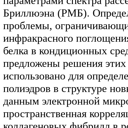
параметрами спектра рас
Бриллюэна (РМБ). Опреде
проблемы, ограничивающи
инфракрасного поглощения
белка в кондиционных сред
предложены решения этих
использовано для определ
полиэдров в структуре но
данным электронной микр
пространственная корреля
коллагеновых фибрилл в ро