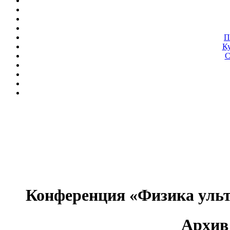
П
Ку
С
Конференция «Физика уль
Архив