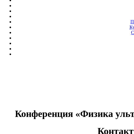
П
Ку
С
Конференция «Физика уль
Контак