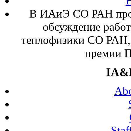
В ИАиЭ СО РАН про
обсуждение работ
теплофизики СО РАН, 
премии П
IA&
Abo
Staf