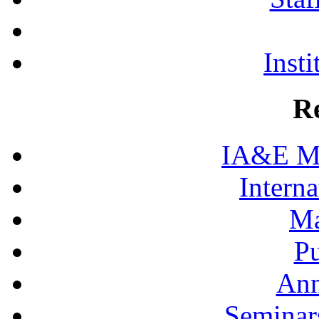
Insti
R
IA&E Mi
Interna
Ma
Pu
Ann
Seminar