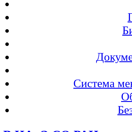
Б
Докуме
Система ме
О
Бе