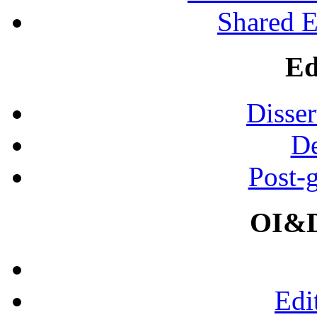
Shared 
Ed
Disser
De
Post-
OI&D
Edi