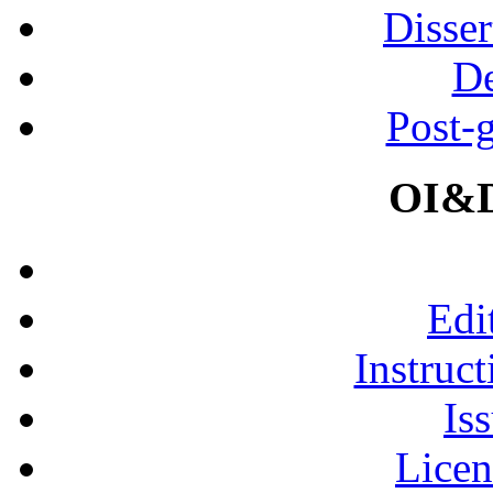
Disser
De
Post-
OI&D
Edi
Instruct
Is
Licen