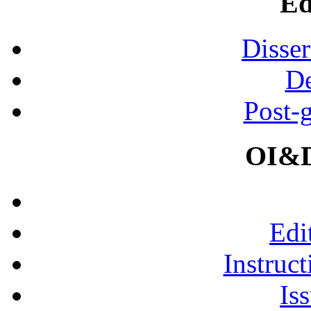
Ed
Disser
De
Post-
OI&D
Edi
Instruct
Is