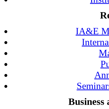
R
IA&E Mi
Interna
Ma
Pu
Ann
Seminar
Business 