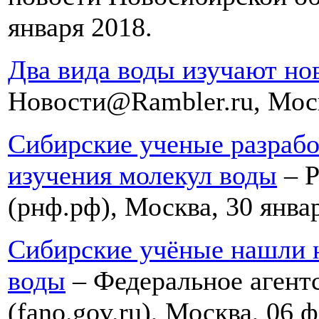
января 2018.
Два вида воды изучают но
Новости@Rambler.ru, Моск
Сибирские ученые разрабо
изучения молекул воды
– Р
(рнф.рф), Москва, 30 янва
Сибирские учёные нашли 
воды
– Федеральное агент
(fano.gov.ru), Москва, 06 