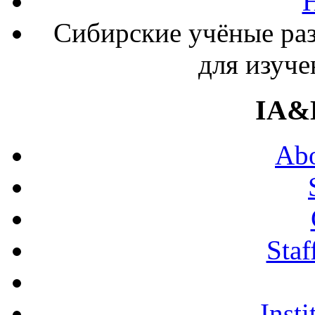
Сибирские учёные ра
для изуче
IA&
Abo
Staf
Insti