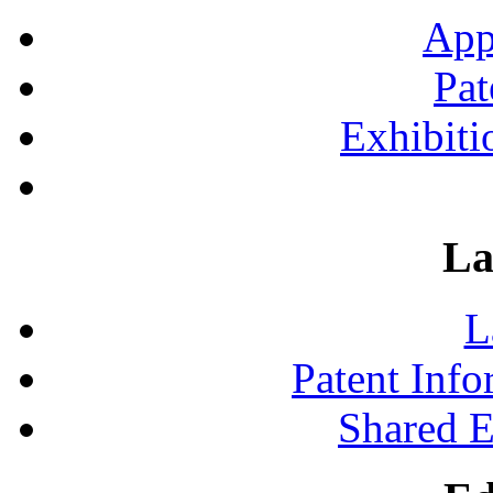
App
Pat
Exhibiti
La
L
Patent Inf
Shared 