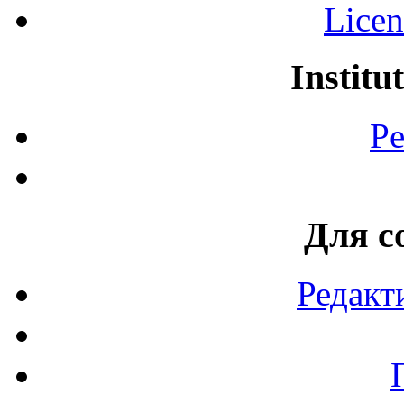
Licen
Institu
Pe
Для с
Редакт