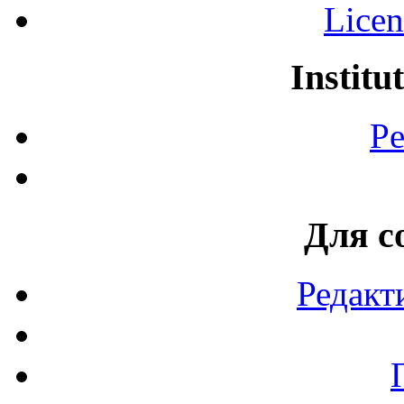
Licen
Institu
Pe
Для с
Редакт