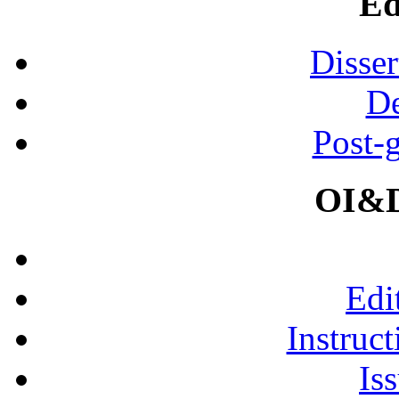
Ed
Disser
De
Post-
OI&D
Edi
Instruct
Is