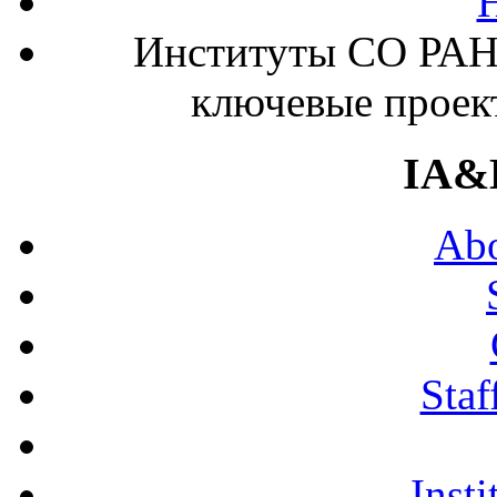
Институты СО РАН
ключевые проек
IA&
Abo
Staf
Insti