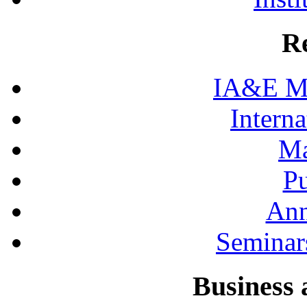
R
IA&E Mi
Interna
Ma
Pu
Ann
Seminar
Business 