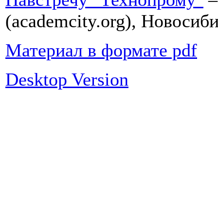
(academcity.org), Новосиби
Материал в формате pdf
Desktop Version