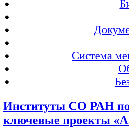
Б
Докуме
Система ме
О
Бе
Институты СО РАН по
ключевые проекты «Ак