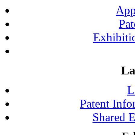
App
Pat
Exhibiti
La
L
Patent Inf
Shared 