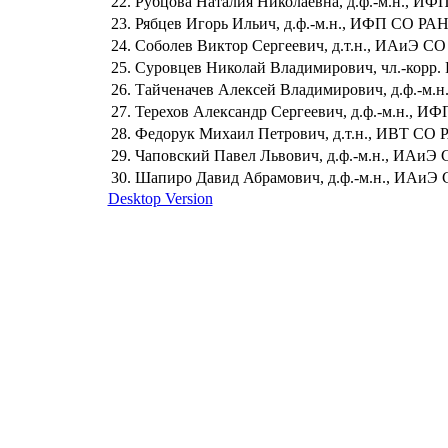
22.
Рубцова Наталия Николаевна, д.ф.-м.н., И
23.
Рябцев Игорь Ильич, д.ф.-м.н., ИФП СО РА
24.
Соболев Виктор Сергеевич, д.т.н., ИАиЭ С
25.
Суровцев Николай Владимирович, чл.-корр.
26.
Тайченачев Алексей Владимирович, д.ф.-м.н
27.
Терехов Александр Сергеевич, д.ф.-м.н., И
28.
Федорук Михаил Петрович, д.т.н., ИВТ СО 
29.
Чаповский Павел Львович, д.ф.-м.н., ИАиЭ
30.
Шапиро Давид Абрамович, д.ф.-м.н., ИАиЭ
Desktop Version