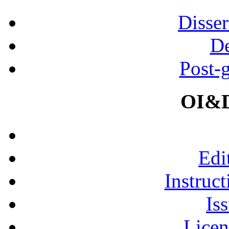
Disser
De
Post-
OI&D
Edi
Instruct
Is
Licen