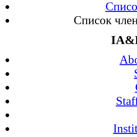
Списо
Список член
IA&
Abo
Staf
Insti