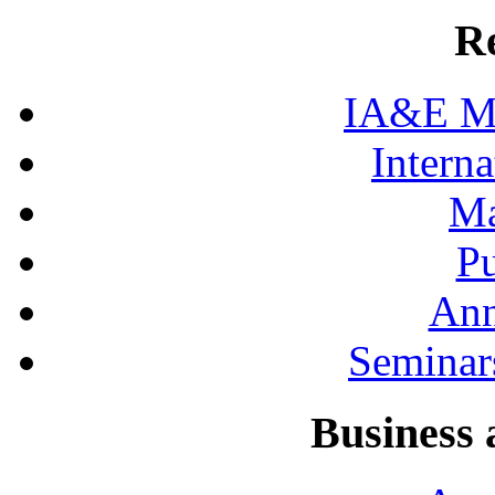
R
IA&E Mi
Interna
Ma
Pu
Ann
Seminar
Business 