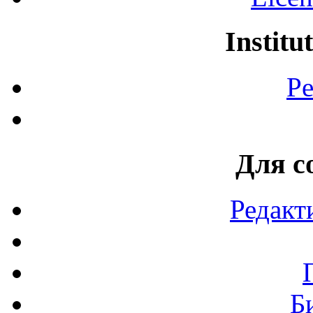
Institu
Pe
Для с
Редакт
Б