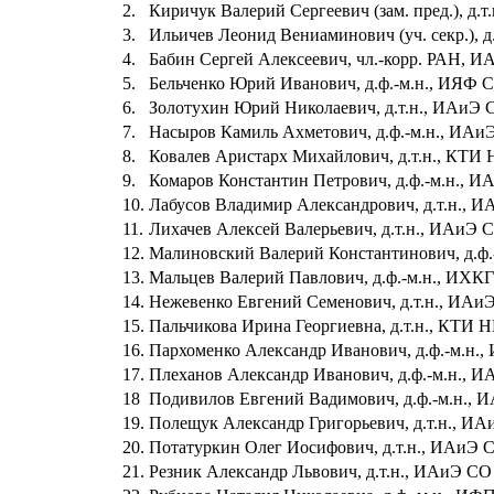
2.
Киричук Валерий Сергеевич (зам. пред.), д.
3.
Ильичев Леонид Вениаминович (уч. секр.), 
4.
Бабин Сергей Алексеевич, чл.-корр. РАН, 
5.
Бельченко Юрий Иванович, д.ф.-м.н., ИЯФ 
6.
Золотухин Юрий Николаевич, д.т.н., ИАиЭ
7.
Насыров Камиль Ахметович, д.ф.-м.н., ИА
8.
Ковалев Аристарх Михайлович, д.т.н., КТИ
9.
Комаров Константин Петрович, д.ф.-м.н., 
10.
Лабусов Владимир Александрович, д.т.н., 
11.
Лихачев Алексей Валерьевич, д.т.н., ИАиЭ
12.
Малиновский Валерий Константинович, д.ф
13.
Мальцев Валерий Павлович, д.ф.-м.н., ИХК
14.
Нежевенко Евгений Семенович, д.т.н., ИА
15.
Пальчикова Ирина Георгиевна, д.т.н., КТИ
16.
Пархоменко Александр Иванович, д.ф.-м.н.
17.
Плеханов Александр Иванович, д.ф.-м.н., 
18
Подивилов Евгений Вадимович, д.ф.-м.н.,
19.
Полещук Александр Григорьевич, д.т.н., И
20.
Потатуркин Олег Иосифович, д.т.н., ИАиЭ
21.
Резник Александр Львович, д.т.н., ИАиЭ С