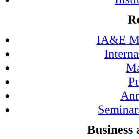
R
IA&E Mi
Interna
Ma
Pu
Ann
Seminar
Business 