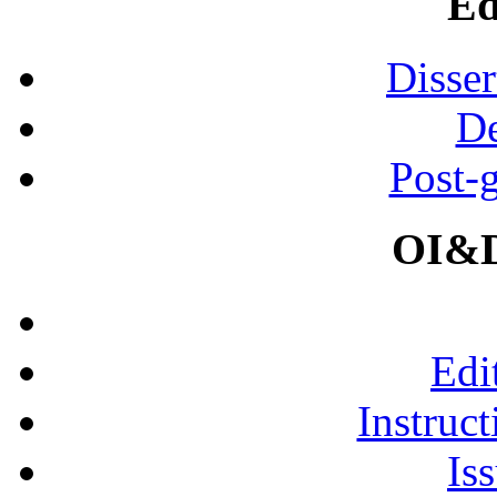
Ed
Disser
De
Post-
OI&D
Edi
Instruct
Is