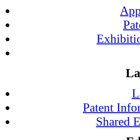
App
Pat
Exhibiti
La
L
Patent Inf
Shared 