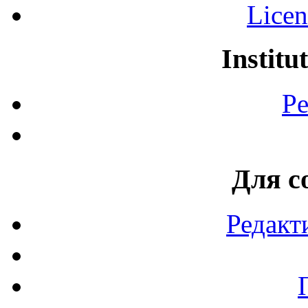
Licen
Institu
Pe
Для с
Редакт