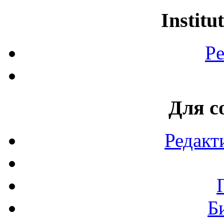
Institu
Pe
Для с
Редакт
Б