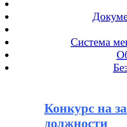
Докуме
Система ме
О
Бе
Конкурс на з
должности