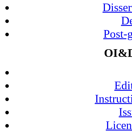
Disser
De
Post-
OI&D
Edi
Instruct
Is
Licen