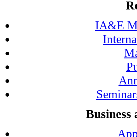
R
IA&E Mi
Interna
Ma
Pu
Ann
Seminar
Business 
App