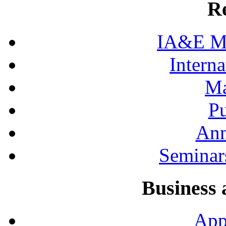
R
IA&E Mi
Interna
Ma
Pu
Ann
Seminar
Business 
App