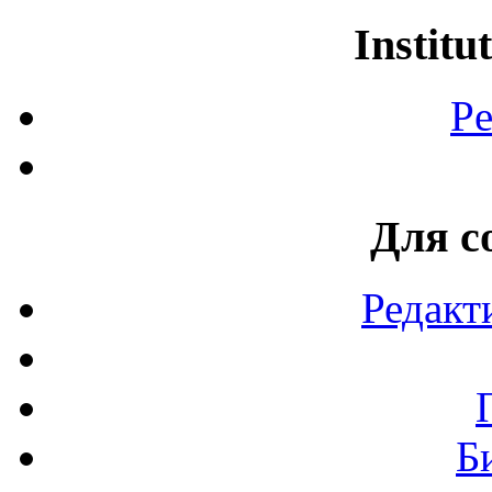
Institu
Pe
Для с
Редакт
Б