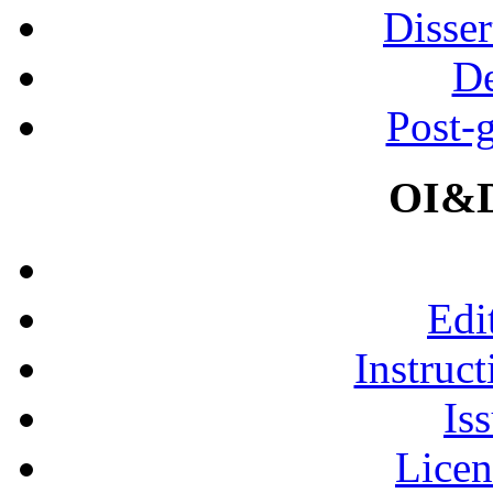
Disser
De
Post-
OI&D
Edi
Instruct
Is
Licen