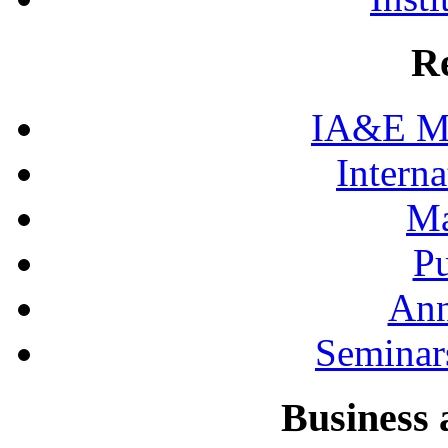
R
IA&E Mi
Interna
Ma
Pu
Ann
Seminar
Business 