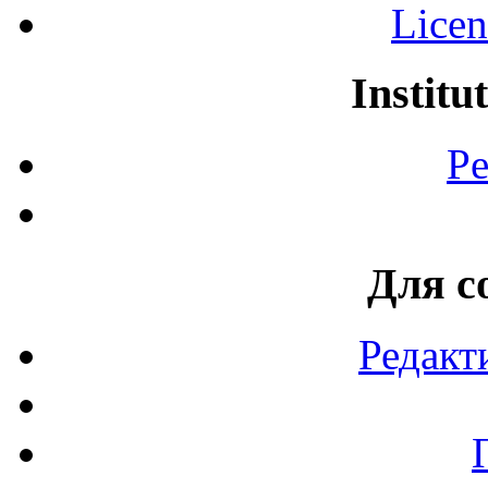
Licen
Institu
Pe
Для с
Редакт