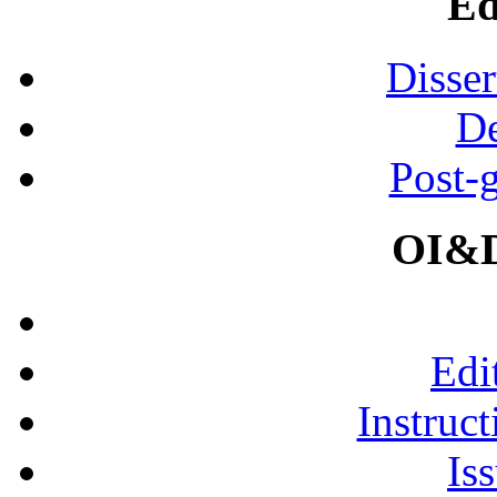
Ed
Disser
De
Post-
OI&D
Edi
Instruct
Is