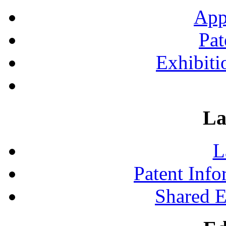
App
Pat
Exhibiti
La
L
Patent Inf
Shared 