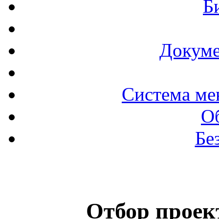
Б
Докуме
Система ме
О
Бе
Отбор проек