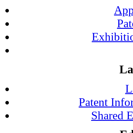
App
Pat
Exhibiti
La
L
Patent Inf
Shared 