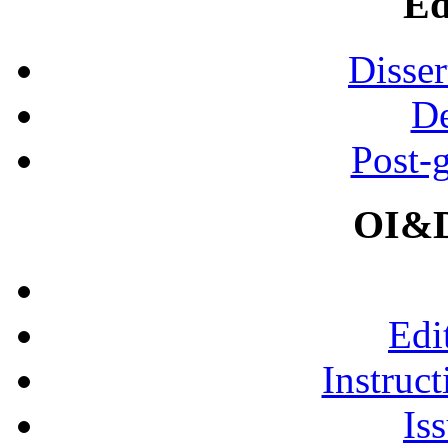
Ed
Disser
De
Post-
OI&D
Edi
Instruct
Is