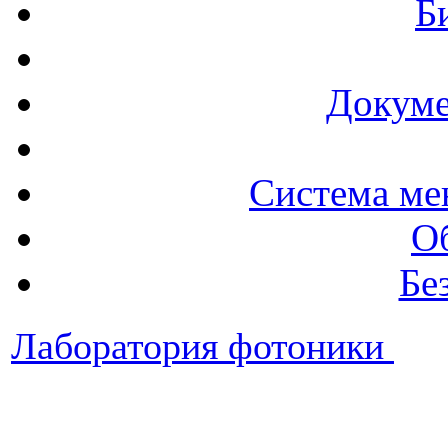
Б
Докуме
Система ме
О
Бе
Лаборатория фотоники