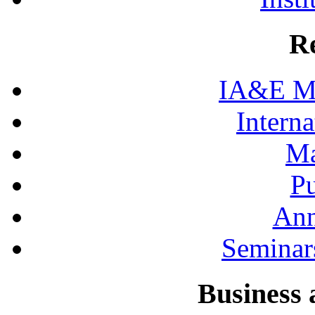
R
IA&E Mi
Interna
Ma
Pu
Ann
Seminar
Business 