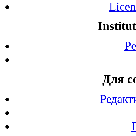
Licen
Institu
Pe
Для с
Редакт