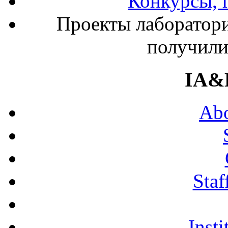
Конкурсы, 
Проекты лаборато
получил
IA&
Abo
Staf
Insti