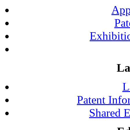
App
Pat
Exhibiti
La
L
Patent Inf
Shared 