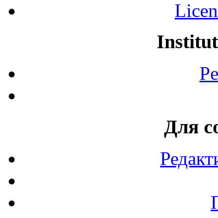
Licen
Institu
Pe
Для с
Редакт