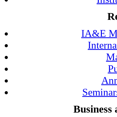
R
IA&E Mi
Interna
Ma
Pu
Ann
Seminar
Business 