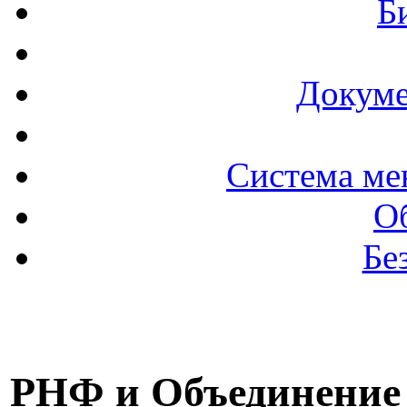
Б
Докуме
Система ме
О
Бе
РНФ и Объединение 