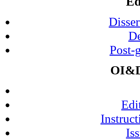
Ed
Disser
De
Post-
OI&D
Edi
Instruct
Is