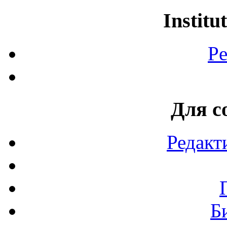
Institu
Pe
Для с
Редакт
Б