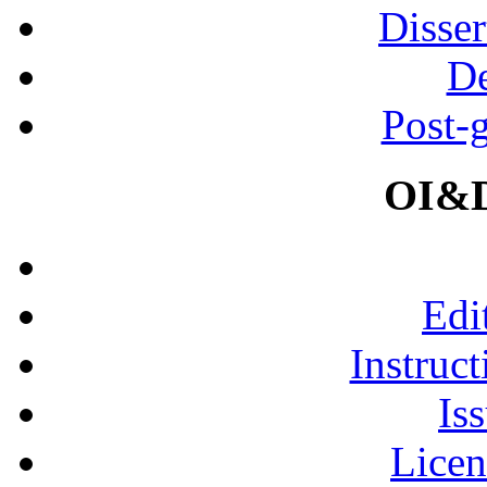
Disser
De
Post-
OI&D
Edi
Instruct
Is
Licen