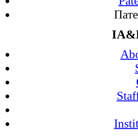
Pat
Пате
IA&
Abo
Staf
Insti