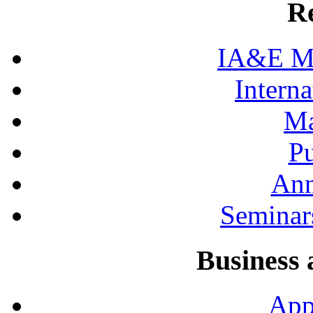
R
IA&E Mi
Interna
Ma
Pu
Ann
Seminar
Business 
App