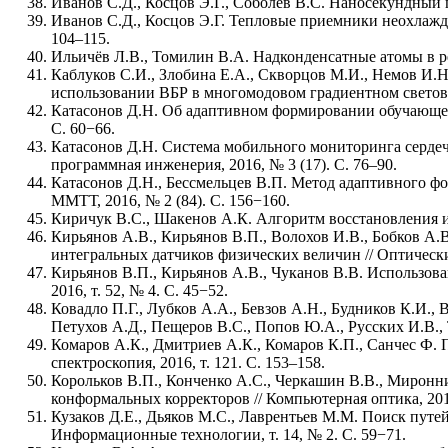
Иванов С.Д., Косцов Э.Г., Соболев В.С. Наносекундный 
Иванов С.Д., Косцов Э.Г. Тепловые приемники неохлажд
104–115.
Ильичёв Л.В., Томилин В.А. Надконденсатные атомы в ре
Каблуков С.И., Злобина Е.А., Скворцов М.И., Немов И.Н
использовании ВБР в многомодовом градиентном световоде
Катасонов Д.Н. Об адаптивном формировании обучающей 
С. 60−66.
Катасонов Д.Н. Система мобильного мониторинга сердеч
программная инженерия, 2016, № 3 (17). С. 76–90.
Катасонов Д.Н., Бессмельцев В.П. Метод адаптивного ф
ММТТ, 2016, № 2 (84). С. 156−160.
Киричук В.С., Шакенов А.К. Алгоритм восстановления из
Кирьянов А.В., Кирьянов В.П., Волохов И.В., Бобков А
интегральных датчиков физических величин // Оптически
Кирьянов В.П., Кирьянов А.В., Чуканов В.В. Использов
2016, т. 52, № 4. С. 45−52.
Ковадло П.Г., Лубков А.А., Бевзов А.Н., Будников К.И., 
Петухов А.Д., Пещеров В.С., Попов Ю.А., Русских И.В., 
Комаров А.К., Дмитриев А.К., Комаров К.П., Санчес Ф.
спектроскопия, 2016, т. 121. С. 153–158.
Корольков В.П., Конченко А.С., Черкашин В.В., Миронн
конформальных корректоров // Компьютерная оптика, 2016,
Кузаков Д.Е., Дьяков М.С., Лаврентьев М.М. Поиск пут
Информационные технологии, т. 14, № 2. C. 59−71.