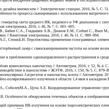
лгоритм внедрения цифровых водяных знаков в последовательност
 дизайна мнемосхем // Электрические станции, 2016, № 5. С. 51
собенности процесса сканирования с использованием матричног
 генератор света среднего ИК, видимого и УФ диапазонов с си
я электроника, 2016, т. 46, № 7. C. 601−605.
В., Бабин С.А., Гладышев А.В., Дианов Е.М., Corbari C., Ibsen 
х // Квантовая электроника, 2016, т. 46, № 11. С. 989–994.
А.Г., СеникБ.Н. Перспективы применения голограммных элемент
иттербиевый лазер с самосканированием частоты на основе воло
ие в приближении однонаправленного распространения в среде 
лях композитных наночастиц // Автометрия, 2016, т. 52, № 4. С.
модействие в наносистеме // ЖЭТФ, 2016, т. 150, № 5. С. 879–8
лекулярных J-агрегатов и наночастиц золота // Автометрия, 2016
ейно-поляризованного излучения в области 1,4 мкм в каскадном 
.А., СоболевМ.А., Цупа А.Е. Координированное управление груп
.В. Особенности обнаружения точечных объектов в изображени
щий приемник ИК-излучения на основе пироэлектрических пленок 