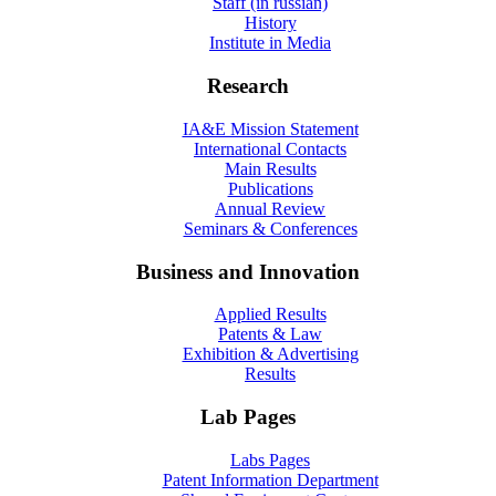
Staff (in russian)
History
Institute in Media
Research
IA&E Mission Statement
International Contacts
Main Results
Publications
Annual Review
Seminars & Conferences
Business and Innovation
Applied Results
Patents & Law
Exhibition & Advertising
Results
Lab Pages
Labs Pages
Patent Information Department