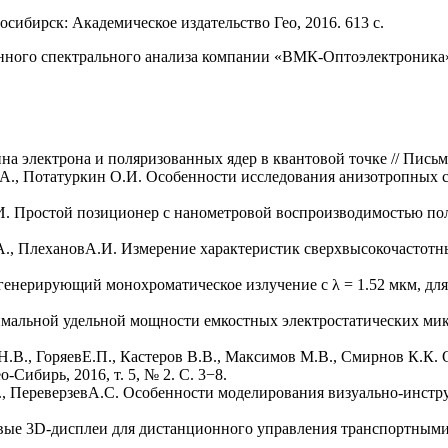
сибирск: Академическое издательство Гео, 2016. 613 с.
нного спектрального анализа компании «ВМК-Оптоэлектроника»
 электрона и поляризованных ядер в квантовой точке // Письма 
А., Потатуркин О.И. Особенности исследования анизотропных с
.И. Простой позиционер с нанометровой воспроизводимостью пол
.А., ПлехановА.И. Измерение характеристик сверхвысокочастот
 генерирующий монохроматическое излучение с λ = 1.52 мкм, дл
имальной удельной мощности емкостных электростатических микр
й Н.В., ГоряевE.П., Кастеров В.В., Максимов М.В., Смирнов К.
Сибирь, 2016, т. 5, № 2. С. 3−8.
.А., ПереверзевА.С. Особенности моделирования визуально-инст
вые 3D-дисплеи для дистанционного управления транспортными 