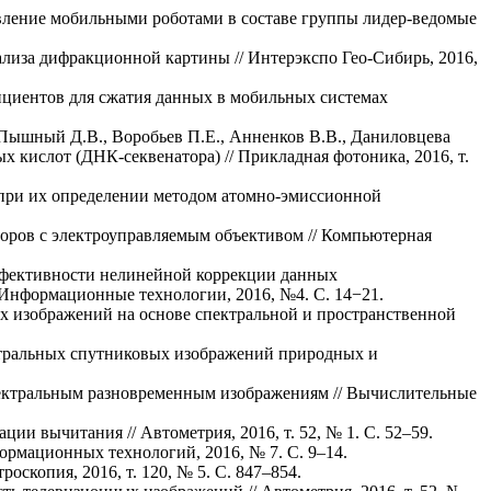
авление мобильными роботами в составе группы лидер-ведомые
лиза дифракционной картины // Интерэкспо Гео-Сибирь, 2016,
ициентов для сжатия данных в мобильных системах
, Пышный Д.В., Воробьев П.Е., Анненков В.В., Даниловцева
х кислот (ДНК-секвенатора) // Прикладная фотоника, 2016, т.
 при их определении методом атомно-эмиссионной
оров с электроуправляемым объективом // Компьютерная
эффективности нелинейной коррекции данных
Информационные технологии, 2016, №4. С. 14−21.
ых изображений на основе спектральной и пространственной
ктральных спутниковых изображений природных и
пектральным разновременным изображениям // Вычислительные
 вычитания // Автометрия, 2016, т. 52, № 1. С. 52–59.
рмационных технологий, 2016, № 7. С. 9–14.
оскопия, 2016, т. 120, № 5. С. 847–854.