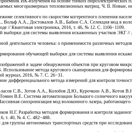
приемник ИК-излучения на основе тонких пироэлектрических плен
аемых многоразмерных тепловизионных матриц. Ч. II. Новые, не
жиме селективного по скоростям когерентного пленения населенн
., Вольф А.А., Достовалов А.В., Бабин С.А. Селекция мод в во
 // Квантовая электроника, 2016, т. 46, № 12. С. 1106−1109.
выборки для системы выявления искаженных участков ЭКГ // А
ной деятельности человека: о применимости различных методов
ормирования обучающей выборки для системы выявления искаже
ображений в задаче обнаружения объектов при круговом микроска
.В. Использование метода кругового сканирования для формиро
й журнал, 2016, № 7. С. 26−31.
ание дифференциального метода измерений для контроля точнос
Власов С.В., Зотов А.А., Колобов Д.Ю., Курочкин А.В., Котов В.
Томин В.Е. Система автоматизации Большого солнечного вакуумног
 Пассивная синхронизация мод волоконного лазера, работающего
иков Н.Г. Разработка методов формирования и контроля заданно
 т. 40, № 4. С. 482−488.
ей для группы автономных транспортных средств при исследован