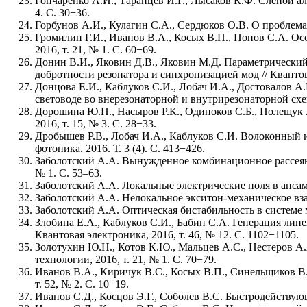
Гончаренко А.И., Таранцев И.Г., Лысаков К.Ф. Слепой а
4. С. 30−36.
Горбунов А.И., Кулагин С.А., Сердюков О.В. О проблемах
Громилин Г.И., Иванов В.А., Косых В.П., Попов С.А. О
2016, т. 21, № 1. С. 60−69.
Донин В.И., Яковин Д.В., Яковин М.Д. Параметрический
добротности резонатора и синхронизацией мод // Квантова
Донцова Е.И., Каблуков С.И., Лобач И.А., Достовалов А.
световоде во внерезонаторной и внутрирезонаторной схема
Дорошина Ю.П., Насыров Р.К., Одиноков С.Б., Полещук 
2016, т. 15, № 3. С. 28−33.
Дробышев Р.В., Лобач И.А., Каблуков C.И. Волоконный 
фотоника. 2016. Т. 3 (4). С. 413−426.
Заболотский А.А. Вынужденное комбинационное рассеян
№ 1. С. 53–63.
Заболотский А.А. Локальные электрические поля в ансамб
Заболотский А.А. Нелокальное экситон-механическое взаи
Заболотский А.А. Оптическая бистабильность в системе мо
Злобина Е.А., Каблуков С.И., Бабин С.А. Генерация лин
Квантовая электроника, 2016, т. 46, № 12. C. 1102−1105.
Золотухин Ю.Н., Котов К.Ю., Мальцев А.С., Нестеров А
технологии, 2016, т. 21, № 1. С. 70−79.
Иванов В.А., Киричук В.С., Косых В.П., Синельщиков В
т. 52, № 2. С. 10−19.
Иванов С.Д., Косцов Э.Г., Соболев В.С. Быстродействую