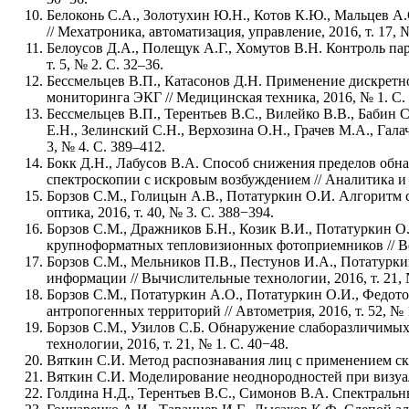
Белоконь С.А., Золотухин Ю.Н., Котов К.Ю., Мальцев А
// Мехатроника, автоматизация, управление, 2016, т. 17, 
Белоусов Д.А., Полещук А.Г., Хомутов В.Н. Контроль п
т. 5, № 2. С. 32–36.
Бессмельцев В.П., Катасонов Д.Н. Применение дискретн
мониторинга ЭКГ // Медицинская техника, 2016, № 1. С. 
Бессмельцев В.П., Терентьев В.С., Вилейко В.В., Бабин
Е.Н., Зелинский С.Н., Верхозина О.Н., Грачев М.А., Га
3, № 4. С. 389–412.
Бокк Д.Н., Лабусов В.А. Способ снижения пределов об
спектроскопии с искровым возбуждением // Аналитика и ко
Борзов С.М., Голицын А.В., Потатуркин О.И. Алгоритм 
оптика, 2016, т. 40, № 3. С. 388−394.
Борзов С.М., Дражников Б.Н., Козик В.И., Потатуркин 
крупноформатных тепловизионных фотоприемников // Ве
Борзов С.М., Мельников П.В., Пестунов И.А., Потатурк
информации // Вычислительные технологии, 2016, т. 21, 
Борзов С.М., Потатуркин А.О., Потатуркин О.И., Федо
антропогенных территорий // Автометрия, 2016, т. 52, № 1
Борзов С.М., Узилов С.Б. Обнаружение слаборазличимы
технологии, 2016, т. 21, № 1. С. 40−48.
Вяткин С.И. Метод распознавания лиц с применением ска
Вяткин С.И. Моделирование неоднородностей при визуа
Голдина Н.Д., Терентьев В.С., Симонов В.А. Спектральны