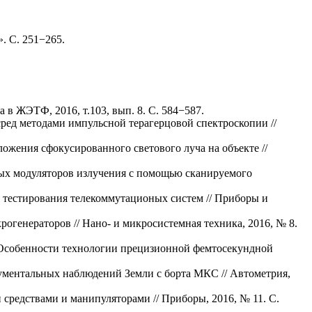
. С. 251−265.
в ЖЭТФ, 2016, т.103, вып. 8. С. 584−587.
ред методами импульсной терагерцовой спектроскопии //
ожения сфокусированного светового луча на объекте //
ных модуляторов излучения с помощью сканируемого
я тестирования телекоммутационых систем // Приборы и
огенераторов // Нано- и микросистемная техника, 2016, № 8.
К. Особенности технологии прецизионной фемтосекундной
рументальных наблюдений Земли с борта МКС // Автометрия,
средствами и манипуляторами // Приборы, 2016, № 11. С.