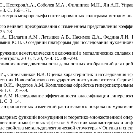
.С., НестеровА.А., Соболев М.А., Филиппов М.Н., Ян А.П. Упр
№ 3. С. 166−171.
араметров микрорельефа синтезированных голограмм методом ана
ого вейвлет-преобразования с изменением представления коэфф
25–28.
 С.А., Шалагин А.М., Латышев А.В., Насимов Д.А., Федина Л.И.
лачьянц Ю.П. О создании платформы для исследования нуклеиновы
наружения неметаллических включений в металлических сплавах
нтроль, 2016, т. 20, № 4. С. 286−293.
слияния последовательности дальностных изображений для приб
О.И., Синельщиков В.В. Оценка характеристик и исследования 
стник Новосибирского государственного университета. Серия: 
ин О.И., Федотов А.М. Комплексная обработка гиперспектральн
№ 1. С. 25−39.
тов А.М. Исследование эффективности классификации гиперспе
. С. 3−14.
х антропогенных изменений растительного покрова по мультис
лярных функций возмущения и теоретико-множественной операции
лизации атмосферных эффектов // Вестник компьютерных и инфо
е свойства металл-диэлектрической структуры // Оптика и спектр