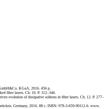
rlag GmbH&Co. KGaA, 2016. 456 p.
ed fiber lasers. Ch. 10. P. 312–346.
 evolution of dissipative solitons in fiber lasers. Ch. 12. P. 277–
ken. Germany, 2016. 88 с. ISBN: 978-3-659-90112-6. www.