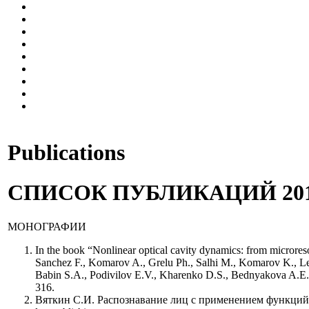
Publications
СПИСОК ПУБЛИКАЦИЙ 201
МОНОГРАФИИ
In the book “Nonlinear optical cavity dynamics: from micror
Sanchez F., Komarov A., Grelu Ph., Salhi M., Komarov K., Lebl
Babin S.A., Podivilov E.V., Kharenko D.S., Bednyakova A.E., F
316.
Вяткин С.И. Распознавание лиц с применением функций в