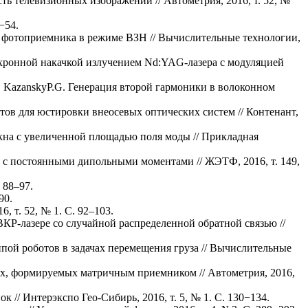
ь телевизионных изображений // Автометрия, 2016, т. 52, №
−54.
о фотоприемника в режиме ВЗН // Вычислительные технологии,
нхронной накачкой излучением Nd:YAG-лазера с модуляцией
M., KazanskyP.G. Генерация второй гармоники в волоконном
ов для юстировки внеосевых оптических систем // Контенант,
кна с увеличенной площадью поля моды // Прикладная
с постоянными дипольными моментами // ЖЭТФ, 2016, т. 149,
 88–97.
90.
, т. 52, № 1. С. 92–103.
ВКР-лазере со случайной распределенной обратной связью //
пой роботов в задачах перемещения груза // Вычислительные
ях, формируемых матричным приемником // Автометрия, 2016,
// Интерэкспо Гео-Сибирь, 2016, т. 5, № 1. С. 130−134.