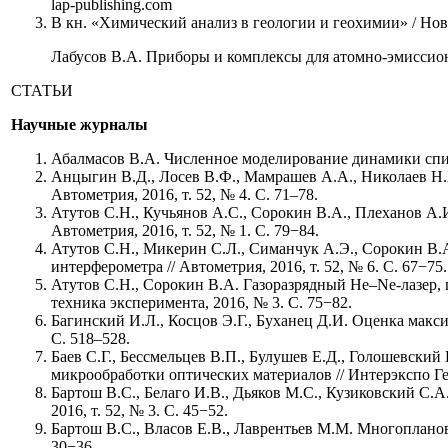
lap-publishing.com
В кн. «Химический анализ в геологии и геохимии» / Ново
Лабусов В.А. Приборы и комплексы для атомно-эмиссио
СТАТЬИ
Научные журналы
Абалмасов В.А. Численное моделирование динамики спина
Анцыгин В.Д., Лосев В.Ф., Мамрашев А.А., Николаев Н.
Автометрия, 2016, т. 52, № 4. С. 71–78.
Атутов С.Н., Кучьянов А.С., Сорокин В.А., Плеханов А
Автометрия, 2016, т. 52, № 1. С. 79−84.
Атутов С.Н., Микерин С.Л., Симанчук А.Э., Сорокин В
интерферометра // Автометрия, 2016, т. 52, № 6. С. 67−75.
Атутов С.Н., Сорокин В.А. Газоразрядный He–Ne-лазер,
техника эксперимента, 2016, № 3. С. 75−82.
Багинский И.Л., Косцов Э.Г., Буханец Д.И. Оценка макс
С. 518–528.
Баев С.Г., Бессмельцев В.П., Булушев Е.Д., Голошевски
микрообработки оптических материалов // Интерэкспо Гео-
Бартош В.С., Белаго И.В., Дьяков М.С., Кузиковский С
2016, т. 52, № 3. С. 45−52.
Бартош В.С., Власов Е.В., Лаврентьев М.М. Многоплано
30−36.