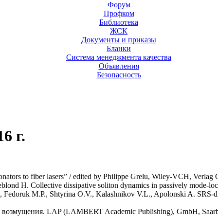
Форум
Профком
Библиотека
ЖСК
Документы и приказы
Бланки
Система менеджмента качества
Объявления
Безопасность
6 г.
esonators to fiber lasers” / edited by Philippe Grelu, Wiley-VCH, Ve
ond H. Collective dissipative soliton dynamics in passively mode-lock
edoruk M.P., Shtyrina O.V., Kalashnikov V.L., Apolonski A. SRS-driven
озмущения. LAP (LAMBERT Academic Publishing), GmbH, Saarbrüc