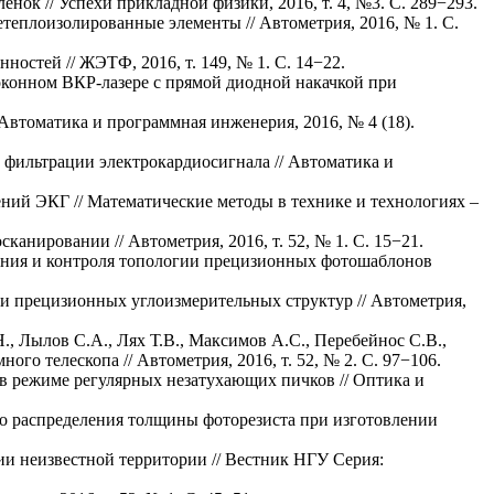
ок // Успехи прикладной физики, 2016, т. 4, №3. С. 289−293.
теплоизолированные элементы // Автометрия, 2016, № 1. С.
остей // ЖЭТФ, 2016, т. 149, № 1. С. 14−22.
локонном ВКР-лазере с прямой диодной накачкой при
втоматика и программная инженерия, 2016, № 4 (18).
 фильтрации электрокардиосигнала // Автоматика и
ний ЭКГ // Математические методы в технике и технологиях –
нировании // Автометрия, 2016, т. 52, № 1. С. 15−21.
вания и контроля топологии прецизионных фотошаблонов
ти прецизионных углоизмерительных структур // Автометрия,
Н., Лылов С.А., Лях Т.В., Максимов А.С., Перебейнос С.В.,
о телескопа // Автометрия, 2016, т. 52, № 2. С. 97−106.
 в режиме регулярных незатухающих пичков // Оптика и
го распределения толщины фоторезиста при изготовлении
ии неизвестной территории // Вестник НГУ Серия: