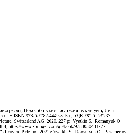
онография; Новосибирский гос. технический ун-т, Ин-т
з. − ISBN 978-5-7782-4449-8: Б.ц. УДК 785.5: 535.33.
r Nature, Switzerland AG. 2020. 227 p: Vyatkin S., Romanyuk O.
8378-4, https://www.springer.com/gp/book/9783030483777
t” (Leuven, Belgium. 2021): Vyatkin S., Romanyuk O., Bezsmertnyi