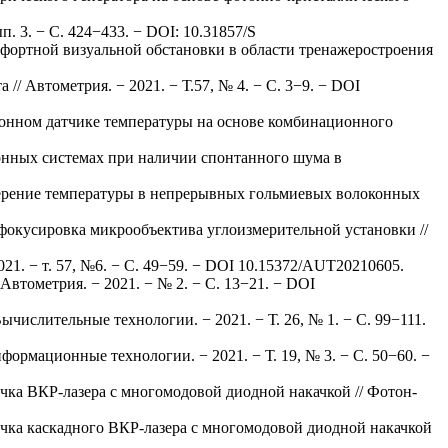
. 3. − С. 424−433. − DOI: 10.31857/S
омфортной визуальной обстановки в области тренажеростроения
/ Автометрия. − 2021. − Т.57, № 4. − С. 3−9. − DOI
конном датчике температуры на основе комбинационного
онных системах при наличии спонтанного шума в
змерение температуры в непрерывных гольмиевых волоконных
 фокусировка микрообъектива углоизмерительной установки //
1. − т. 57, №6. − С. 49−59. − DOI 10.15372/AUT20210605.
втометрия. − 2021. − № 2. − С. 13−21. − DOI
ислительные технологии. − 2021. − Т. 26, № 1. − С. 99−111.
ормационные технологии. − 2021. − Т. 19, № 3. − С. 50−60. −
чка ВКР-лазера с многомодовой диодной накачкой // Фотон-
учка каскадного ВКР-лазера с многомодовой диодной накачкой