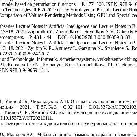
 3D model based on perturbation functions. – P. 477−506. ISBN: 978-94
n Technologies. IPF 2020” / ed. by Vorobiyenko P. et al.: Lecture Not
 Comparison of Volume Rendering Methods Using GPU and Specialized 
series Lecture Notes in Artificial Intelligence and Lecture Notes in Bi
3−18, 2021: Zagorulko Y., Zagorulko G., Snytnikov A.V., Glinskiy B., 
upercomputers. − P. 434−444. − DOI 10.1007/978-3-030-86359-3_33.
series Lecture Notes in Artificial Intelligence and Lecture Notes in Bi
−18, 2021: Zyubin V. E., Anureev I., Garanina N., Staroletov S., Roz
1007/978-3-030-89247-0_7.
nd Technologie, Informatik, sicherheitssysteme, verkehrsentwicklung,
ov P.I., Romanyuk O.N., Romanyuk S.O., Korobeinikova T.I., Chekhmestr
ISBN 978-3-949059-12-4.
И., УзиловС.Б., Чихонадских А.П. Оптико-электронная система
трия. − 2021. − Т. 57, № 3. − С.92−101. − DOI15372/AUT202103
.И., Узилов С.Б., Яминов К.Р. Экспериментальное исследование
DOI 10.15372/AUT20210111.
 электростатических двигателей со структурой металл-тонкоплён
.Ю., Мальцев А.С. Мобильный программно-аппаратный комплекс д