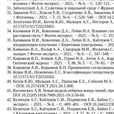
волокна // Фотон-экспресс. − 2021. − № 6. − С. 120−121. 
Заболотский А.А. Солитоны в хиральной среде // Журнал э
Завьялов П.С., Власов Е.В., Солдатенко А.В., Завьялов
// Фотоника. − 2021. − Т. 15, № 6. − С.526−540. − DOI 10.
Золотухин Ю.Н., Котов К.Ю., Мальцев А.С., Нестеров А.А.
10.15372/AUT20210401.
Калмыков Н.И., Коваленко Д.А., Лобач И.А. Влияние сп
рассеяния света // Фотон-экспресс. − 2021. − № 6. − С. 3
Калмыков Н.И., Коваленко Д.А., Лобач И.А., Каблуков
зондирующем излучении // Квантовая электроника. − 2021
Камынин В.А., Вольф А.А., Скворцов М.И., Филатова С.
лазерах // Фотон-экспресс. − 2021. − № 6. − С. 347−348. 
Кирьянов В.П., Бобков А.В., Гурин Н.А., Зотов А.А., К
Оптический журнал. − 2021. − Т. 88, № 5. − С. 76−81. − 
Кирьянов А.В., Кирьянов В.П. Применение согласованных
Козик В.И., Нежевенко Е.С. Классификация гиперспектра
10.15372/AUT20210202.
Котов К.Ю., Мальцев А.С., Пришляк Е.Е., Соболев М.А. 
− DOI: 10.25743/ICT.2021.26.1.008.
Кугаевских А.В. Новая модель нейрона конца линий, при
DOI 10.25205/1818-7900-2021-19-3-50-60.
Кузнецов А.Г., Каблуков С.И., Подивилов Е.В., Бабин С
экспресс. − 2021. − № 6. − С. 400−401. − DOI 10.24412/23
Кузнецов А.Г., Каблуков С.И., Подивилов Е.В., Бабин 
// Квантовая электроника. − 2021. − Т. 51, № 12. − С. 1