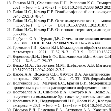
Гаськов М.П., Смолянинов Н.Н., Распопин К.С., Тимиртд
2021. − № 6. − С. 270−271. − DOI 10.24412/2308-6920-202
Гибин И.С., Котляр П.Е. Гелий-графеновый оптико-акусти
0948-2021-3-78-84.
Гибин И.С., Котляр П.Е. Оптико-акустические приемник
− Т. 57, № 1. − С. 57−67. − DOI 10.15372/AUT20210107.
Гибин И.С., Котляр П.Е. От газового термометра до тераг
337-346.
Горбунов О.А., Чуркин Д.В. О механизме влияния нелине
343−344. − DOI 10.24412/2308-6920-2021-6-343-344.
Громилин Г.И., Косых В.П. Межкадровая обработка пос
Автометрия. − 2021. − Т. 57, № 3. − С.3−9. − DOI 10.153
Деревянко Д.И., Пен Е.Ф., Шелковников В.В., Алиев С.
2021. − № 6. – С. 29–37.
Держо М.А., Лаврентьев М.М., Шафаренко А.В. Магистерск
10.51790/2712-9942-2021-2-3-7.
Дзюба А.А., Додонов С.В., Лабусов В.А. Аналитические
контроль. – 2021. – Т. 25. – № 4. – С. 331–339. (http://dx.doi
Долговесов Б.С., Мазурок Б.С., Брагин В.И. Модерниза
процессом в условиях расширенного информационного пот
Достовалов А.В., Симонов В.А., Окотруб К.А., Вольф A.
излучения на волоконные брэгговские решетки, записанны
Дробышев Р.В., Поддубровский Н.Р., Лобач И.А., Каблу
экспресс. − 2021. − № 6. − С. 138−139. − DOI 10.24412/23
Ефремов В.Д., Евменова Е.А., Антропов А.А., Харенко 