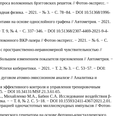
проса волоконных брэгговских решеток // Фотон-экспресс. −
ная физика. − 2021. − № 3. − С. 78−84. − DOI 10.51368/1996-
ами на основе однослойного графена // Автометрия. − 2021.
Т. 9, № 4. − С. 337−346. − DOI 10.51368/2307-4469-2021-9-4-
конного ВКР-лазера // Фотон-экспресс. − 2021. − № 6. − С.
 пространственно-неравномерной чувствительностью //
большим изменением показателя преломления // Автометрия. −
ехи кибернетики. − 2021. − Т. 2, № 3. − С. 53−57. − DOI:
 дуговом атомно-эмиссионном анализе // Аналитика и
ля эффективного контроля и управления тренировочным
. − DOI 10.34131/MSF.21.3.61-65.
., Михайленко М.А., Бабин С.А. Исследование воздействия β-
− − Т. 8, № 2. С. 5−18. − DOI 10.15593/2411-4367/2021.2.01.
нерацией одночастотных миллисекундных импульсов // Фотон-
рического генератора на основе фотонно-кристаллического