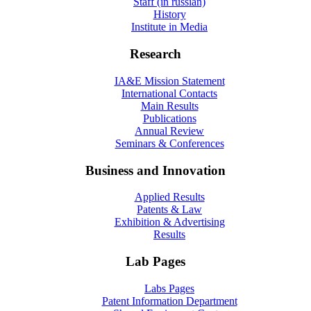
Staff (in russian)
History
Institute in Media
Research
IA&E Mission Statement
International Contacts
Main Results
Publications
Annual Review
Seminars & Conferences
Business and Innovation
Applied Results
Patents & Law
Exhibition & Advertising
Results
Lab Pages
Labs Pages
Patent Information Department