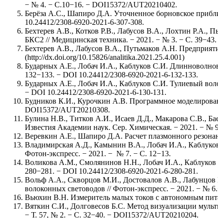
− № 4. − С.10−16. − DOI15372/AUT20210402.
Берёза А.С., Шапиро Д.А. Уточненное борновское прибли
10.24412/2308-6920-2021-6-307-308.
Бехтерев А.В., Котков Р.В., Лабусов В.А., Лохтин Р.А
БКС2 // Медицинская техника. − 2021. − № 3. − С. 39−43.
Бехтерев А.В., Лабусов В.А., Путьмаков А.Н. Предприятию
(http://dx.doi.org/10.15826/analitika.2021.25.4.001)
Бударных А.Е., Лобач И.А., Каблуков С.И. Длинноволнов
132−133. − DOI 10.24412/2308-6920-2021-6-132-133.
Бударных А.Е., Лобач И.А., Каблуков С.И. Тулиевый вол
− DOI 10.24412/2308-6920-2021-6-130-131.
Будников К.И., Курочкин А.В. Программное моделирование
DOI15372/AUT20210308.
Булина Н.В., Титков А.И., Исаев Д.Д., Макарова С.В., Б
Известия Академии наук. Сер. Химическая. − 2021. − № 9
Веревкин А.Е., Шапиро Д.А. Расчет плазмонного резонанс
Владимирская А.Д., Камынин В.А., Лобач И.А., Каблуко
Фотон-экспресс. − 2021. − № 7. − С. 12−13.
Воликова А.М., Смолянинов Н.Н., Лобач И.А., Каблуков 
280−281. − DOI 10.24412/2308-6920-2021-6-280-281.
Вольф А.А., Скворцов М.И., Достовалов А.В., Лабунцов 
волоконных световодов // Фотон-экспресс. − 2021. − № 6.
Вьюхин В.Н. Измеритель малых токов с автономным питан
Вяткин С.И., Долговесов Б.С. Метод визуализации муль
− Т. 57, № 2. − С. 32−40. − DOI15372/AUT20210204.