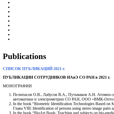
Publications
СПИСОК ПУБЛИКАЦИЙ 2021 г.
ПУБЛИКАЦИИ СОТРУДНИКОВ ИАиЭ СО РАН в 2021 г.
МОНОГРАФИИ
Пелипасов О.В., Лабусов В.А., Путьмаков А.Н. Атомно-
автоматики и электрометрии СО РАН, ООО «ВМК-Оптоэлект
In the book “Biometric Identification Technologies Based on
Глава VIII: Identification of persons using stereo image pai
In the book “BioArt Book: Teaching and subjects on bio-med