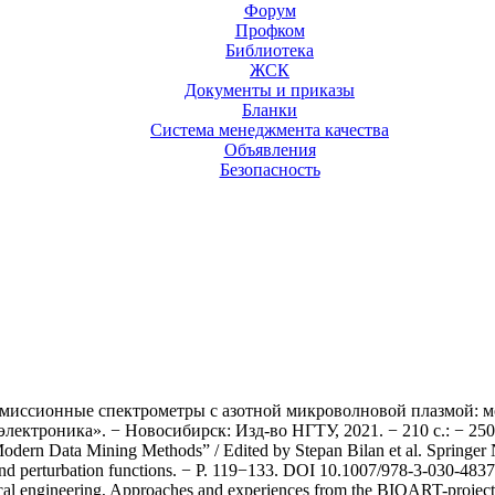
Форум
Профком
Библиотека
ЖСК
Документы и приказы
Бланки
Система менеджмента качества
Объявления
Безопасность
эмиссионные спектрометры с азотной микроволновой плазмой: м
роника». − Новосибирск: Изд-во НГТУ, 2021. − 210 с.: − 250 эк
 Modern Data Mining Methods” / Edited by Stepan Bilan et al. Springe
rs and perturbation functions. − P. 119−133. DOI 10.1007/978-3-030-4
ical engineering, Approaches and experiences from the BIOART-projec