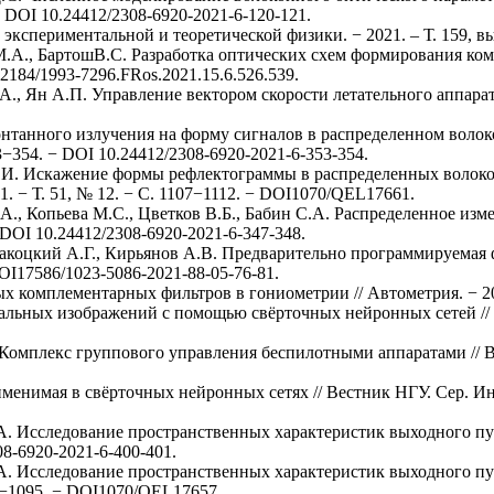
− DOI 10.24412/2308-6920-2021-6-120-121.
кспериментальной и теоретической физики. − 2021. – Т. 159, вып
а М.А., БартошВ.С. Разработка оптических схем формирования к
22184/1993-7296.FRos.2021.15.6.526.539.
, Ян А.П. Управление вектором скорости летательного аппарата /
онтанного излучения на форму сигналов в распределенном воло
53−354. − DOI 10.24412/2308-6920-2021-6-353-354.
 С.И. Искажение формы рефлектограммы в распределенных волок
. − Т. 51, № 12. − С. 1107−1112. − DOI1070/QEL17661.
А., Копьева М.С., Цветков В.Б., Бабин С.А. Распределенное и
− DOI 10.24412/2308-6920-2021-6-347-348.
аракоцкий А.Г., Кирьянов А.В. Предварительно программируемая
DOI17586/1023-5086-2021-88-05-76-81.
 комплементарных фильтров в гониометрии // Автометрия. − 202
льных изображений с помощью свёрточных нейронных сетей // А
Комплекс группового управления беспилотными аппаратами // Выч
менимая в свёрточных нейронных сетях // Вестник НГУ. Сер. Инф
.А. Исследование пространственных характеристик выходного пу
08-6920-2021-6-400-401.
С.А. Исследование пространственных характеристик выходного п
090−1095. − DOI1070/QEL17657.