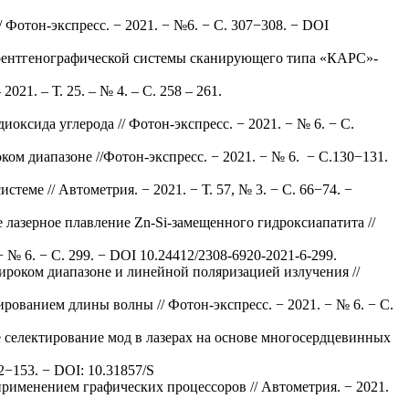
Фотон-экспресс. − 2021. − №6. − С. 307−308. − DOI
й рентгенографической системы сканирующего типа «КАРС»-
1. – Т. 25. – № 4. – С. 258 – 261.
ксида углерода // Фотон-экспресс. − 2021. − № 6. − С.
ом диапазоне //Фотон-экспресс. − 2021. − № 6. − С.130−131.
ме // Автометрия. − 2021. − Т. 57, № 3. − С. 66−74. −
е лазерное плавление Zn-Si-замещенного гидроксиапатита //
№ 6. − С. 299. − DOI 10.24412/2308-6920-2021-6-299.
ироком диапазоне и линейной поляризацией излучения //
рованием длины волны // Фотон-экспресс. − 2021. − № 6. − С.
е селектирование мод в лазерах на основе многосердцевинных
−153. − DOI: 10.31857/S
рименением графических процессоров // Автометрия. − 2021.