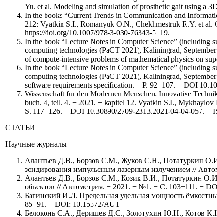
Yu. et al. Modeling and simulation of prosthetic gait using a
In the books “Current Trends in Communication and Informatio
212: Vyatkin S.I., Romanyuk O.N., Chekhmestruk R.Y. et al.
https://doi.org/10.1007/978-3-030-76343-5_19.
In the book “Lecture Notes in Computer Science” (including sub
computing technologies (PaCT 2021), Kaliningrad, September 1
of compute-intensive problems of mathematical physics on s
In the book “Lecture Notes in Computer Science” (including sub
computing technologies (PaCT 2021), Kaliningrad, September 13
software requirements specification. − P. 92−107. − DOI 10.
Wissenschaft fur den Modernen Menschen: Innovative Technik u
buch. 4, teil. 4. − 2021. − kapitel 12. Vyatkin S.I., Mykhayl
S. 117−126. − DOI 10.30890/2709-2313.2021-04-04-057. − 
СТАТЬИ
Научные журналы
Алантьев Д.В., Борзов С.М., Жуков С.Н., Потатуркин О.
зондирования импульсным лазерным излучением // Автоме
Алантьев Д.В., Борзов С.М., Козик В.И., Потатуркин О
объектов // Автометрия. − 2021. − №1. − С. 103−111. − 
Багинский И.Л. Предельная удельная мощность ёмкостных
85−91. − DOI: 10.15372/AUT
Белоконь С.А., Деришев Д.С., Золотухин Ю.Н., Котов К