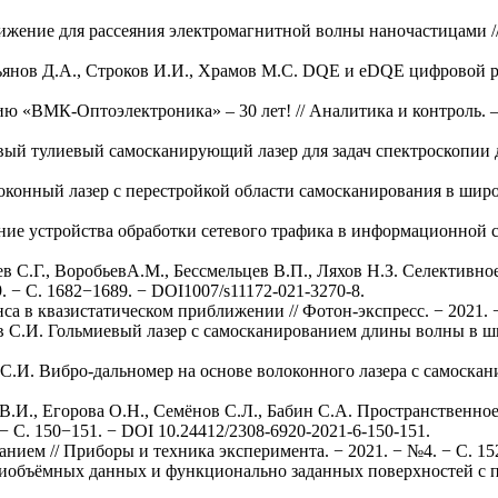
жение для рассеяния электромагнитной волны наночастицами // 
., Пьянов Д.А., Строков И.И., Храмов М.С. DQE и eDQE цифрово
 «ВМК-Оптоэлектроника» – 30 лет! // Аналитика и контроль. – 202
ый тулиевый самосканирующий лазер для задач спектроскопии дио
оконный лазер с перестройкой области самосканирования в широк
 устройства обработки сетевого трафика в информационной систе
аев С.Г., ВоробьевА.М., Бессмельцев В.П., Ляхов Н.З. Селективно
. − С. 1682−1689. − DOI1007/s11172-021-3270-8.
а в квазистатическом приближении // Фотон-экспресс. − 2021. − 
в С.И. Гольмиевый лазер с самосканированием длины волны в ш
С.И. Вибро-дальномер на основе волоконного лазера с самоскани
В.И., Егорова О.Н., Семёнов С.Л., Бабин С.А. Пространственно
− С. 150−151. − DOI 10.24412/2308-6920-2021-6-150-151.
ием // Приборы и техника эксперимента. − 2021. − №4. − С. 152
тиобъёмных данных и функционально заданных поверхностей с п