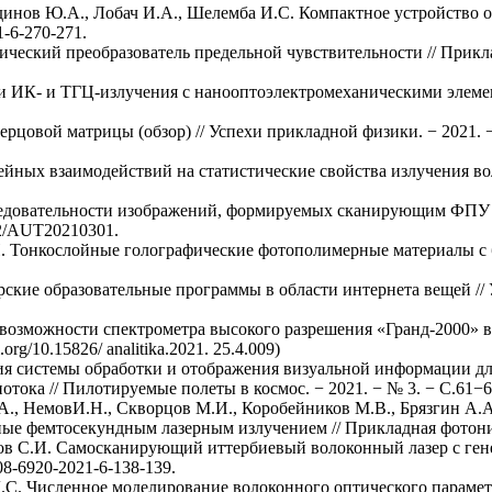
инов Ю.А., Лобач И.А., Шелемба И.С. Компактное устройство о
1-6-270-271.
ческий преобразователь предельной чувствительности // Приклад
и ИК- и ТГЦ-излучения с нанооптоэлектромеханическими элемент
ерцовой матрицы (обзор) // Успехи прикладной физики. − 2021. − 
йных взаимодействий на статистические свойства излучения воло
ледовательности изображений, формируемых сканирующим ФПУ с
72/AUT20210301.
И. Тонкослойные голографические фотополимерные материалы с 
ие образовательные программы в области интернета вещей // Усп
 возможности спектрометра высокого разрешения «Гранд-2000» в
.org/10.15826/ analitika.2021. 25.4.009)
ция системы обработки и отображения визуальной информации д
ока // Пилотируемые полеты в космос. − 2021. − № 3. − С.61−65
A., НемовИ.Н., Скворцов М.И., Коробейников М.В., Брязгин А.А
е фемтосекундным лазерным излучением // Прикладная фотоника. 
ков С.И. Самосканирующий иттербиевый волоконный лазер с ге
08-6920-2021-6-138-139.
Д.С. Численное моделирование волоконного оптического парамет