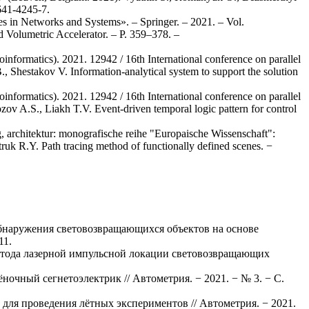
-641-4245-7.
es in Networks and Systems». – Springer. – 2021. – Vol.
Volumetric Accelerator. – P. 359–378. –
oinformatics). 2021. 12942 / 16th International conference on parallel
Shestakov V. Information-analytical system to support the solution
oinformatics). 2021. 12942 / 16th International conference on parallel
ov A.S., Liakh T.V. Event-driven temporal logic pattern for control
 architektur: monografische reihe "Europaische Wissenschaft":
uk R.Y. Path tracing method of functionally defined scenes. −
 обнаружения световозвращающихся объектов на основе
11.
 метода лазерной импульсной локации световозвращающих
очный сегнетоэлектрик // Автометрия. − 2021. − № 3. − С.
ля проведения лётных экспериментов // Автометрия. − 2021.