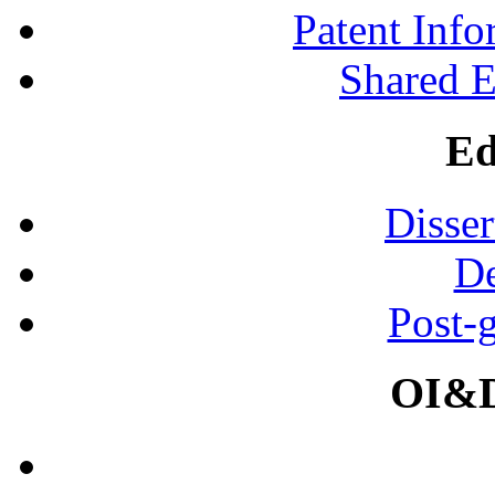
Patent Inf
Shared 
Ed
Disser
De
Post-
OI&D