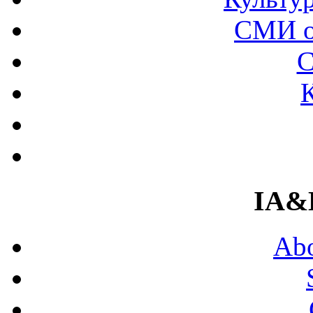
СМИ о
С
IA&
Abo