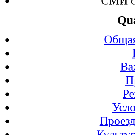
СМИ о
Qu
Общая
Ва
П
Ре
Усло
Проезд
Культу