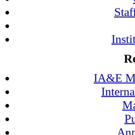
Staf
Insti
R
IA&E Mi
Interna
Ma
Pu
Ann