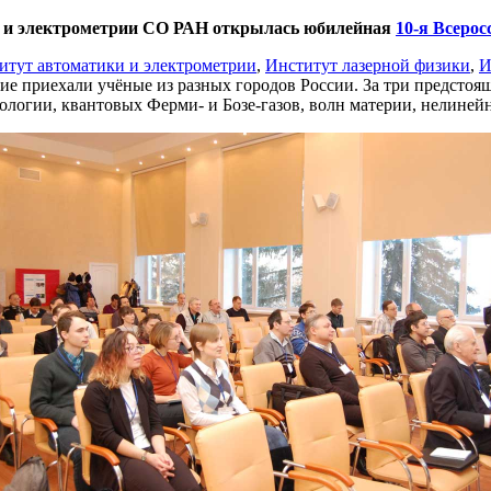
ики и электрометрии СО РАН открылась юбилейная
10-я Всеро
итут автоматики и электрометрии
,
Институт лазерной физики
,
И
ие приехали учёные из разных городов России. За три предстоя
рологии, квантовых Ферми- и Бозе-газов, волн материи, нелиней