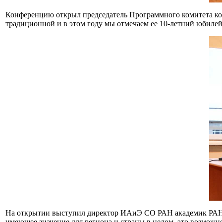
Конференцию открыл председатель Программного комитета к
традиционной и в этом году мы отмечаем ее 10-летний юбилей
На открытии выступил директор ИАиЭ СО РАН академик РА
имеющее значение для региона и страны в целом, это возможно