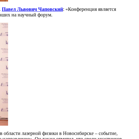
.
Павел Львович Чаповский
: «Конференция является
авших на научный форум.
в области лазерной физики в Новосибирске – событие,
е направление». Он также отметил, что среди участников