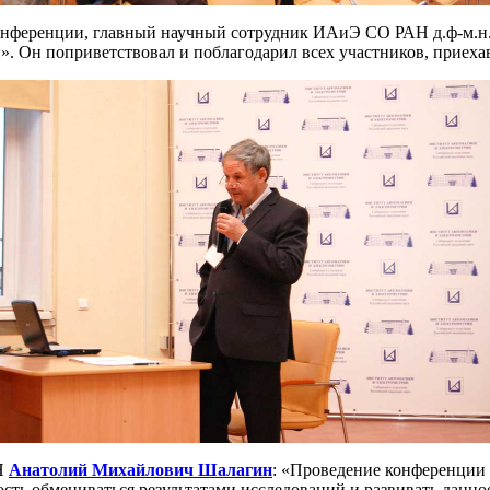
онференции, главный научный сотрудник ИАиЭ СО РАН д.ф-м.н
». Он поприветствовал и поблагодарил всех участников, приех
Н
Анатолий Михайлович Шалагин
: «Проведение конференции 
сть обмениваться результатами исследований и развивать данно