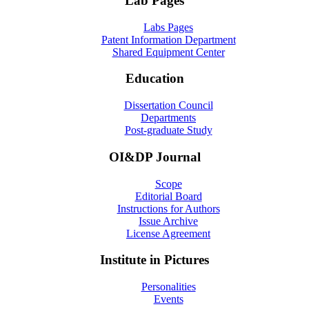
Lab Pages
Labs Pages
Patent Information Department
Shared Equipment Center
Education
Dissertation Council
Departments
Post-graduate Study
OI&DP Journal
Scope
Editorial Board
Instructions for Authors
Issue Archive
License Agreement
Institute in Pictures
Personalities
Events