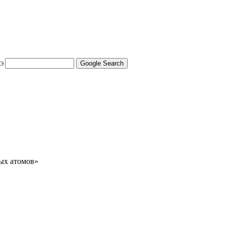
Э
ых атомов»