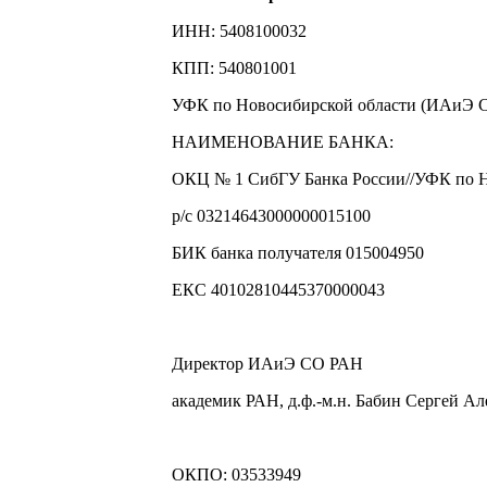
ИНН: 5408100032
КПП: 540801001
УФК по Новосибирской области (ИАиЭ С
НАИМЕНОВАНИЕ БАНКА:
ОКЦ № 1 СибГУ Банка России//УФК по Н
р/с 03214643000000015100
БИК банка получателя 015004950
ЕКС 40102810445370000043
Директор ИАиЭ СО РАН
академик РАН, д.ф.-м.н. Бабин Сергей А
ОКПО: 03533949