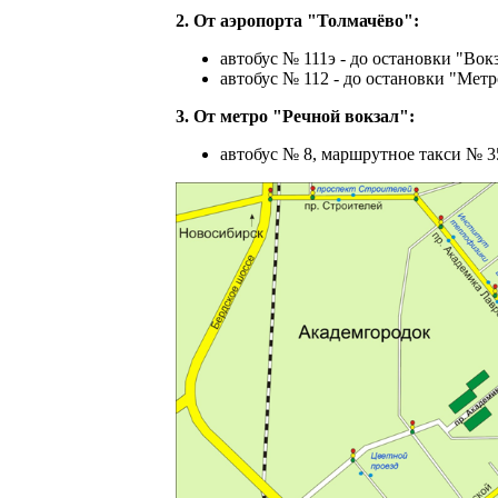
2. От аэропорта "Толмачёво":
автобус № 111э - до остановки "Вок
автобус № 112 - до остановки "Мет
3. О
т метро "Речной вокзал":
автобус № 8, маршрутное такси № 3