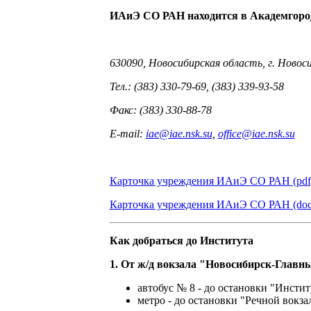
ИАиЭ СО РАН находится в Академгород
630090, Новосибирская область, г. Новос
Тел.: (383) 330-79-69, (383) 339-93-58
Факс
: (383) 330-88-78
E-mail:
iae@iae.nsk.su
,
office@iae.nsk.su
Карточка учреждения ИАиЭ СО РАН (pdf
Карточка учреждения ИАиЭ СО РАН (doc
Как добраться до Института
1. О
т ж/д вокзала "Новосибирск-Главн
автобус № 8 - до остановки "Инстит
метро - до остановки "Речной вокза