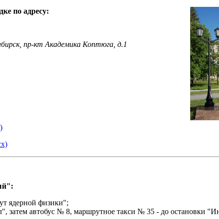
ке по адресу:
ибирск, пр-кт Академика Коптюга, д.1
)
x)
ый":
ут ядерной физики";
л", затем
автобус № 8, маршрутное такси № 35 - до остановки "И