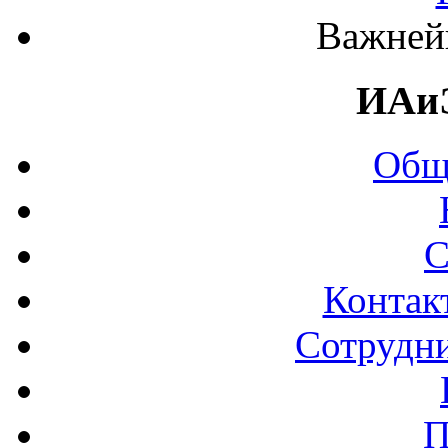
Важней
ИАи
Общ
С
Контак
Сотрудни
П