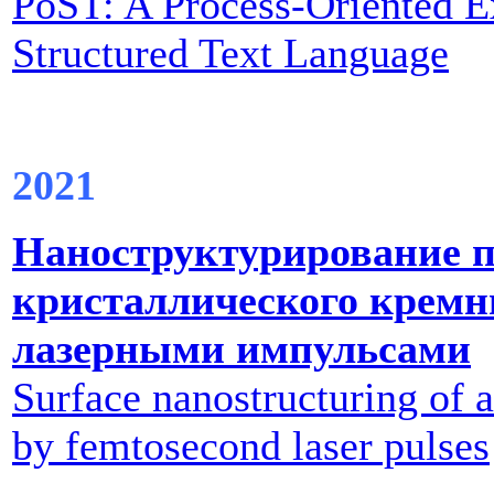
PoST: A Process-Oriented E
Structured Text Language
2021
Наноструктурирование п
кристаллического крем
лазерными импульсами
Surface nanostructuring of 
by femtosecond laser pulses