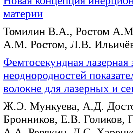
Новая концепция инерцион
материи
Томилин В.А., Ростом А.М
А.М. Ростом, Л.В. Ильич
Фемтосекундная лазерная 
неоднородностей показате
волокне для лазерных и с
Ж.Э. Мункуева, А.Д. Досто
Бронников, Е.В. Голиков, 
A.A. Ревякин, Д.С. Харенк