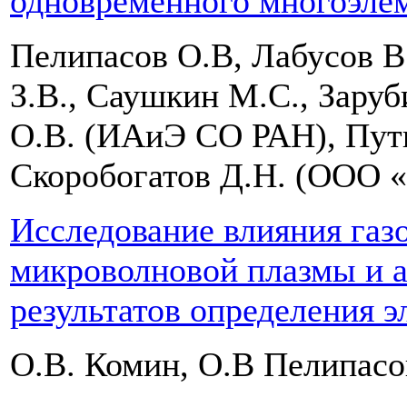
одновременного многоэлем
Пелипасов О.В, Лабусов В
З.В., Саушкин М.С., Заруб
О.В. (ИАиЭ СО РАН), Путь
Скоробогатов Д.Н. (ООО 
Исследование влияния газ
микроволновой плазмы и а
результатов определения э
О.В. Комин, О.В Пелипас