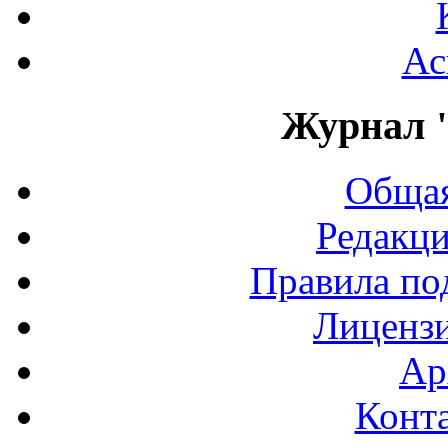
Ас
Журнал 
Общая
Редакци
Правила по
Лиценз
Ар
Конт