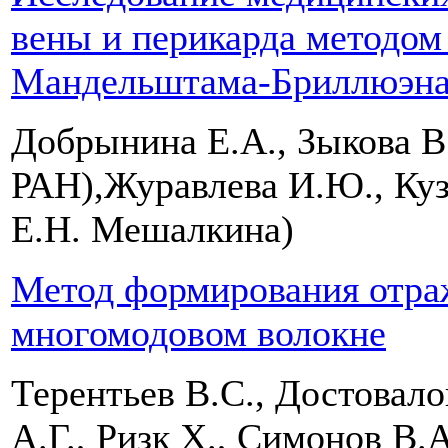
вены и перикарда методом
Мандельштама-Бриллюэн
Добрынина Е.А., Зыкова В
РАН),Журавлева И.Ю., Куз
Е.Н. Мешалкина)
Метод формирования отра
многомодовом волокне
Терентьев В.С., Достовало
А.Г., Ризк Х., Симонов В