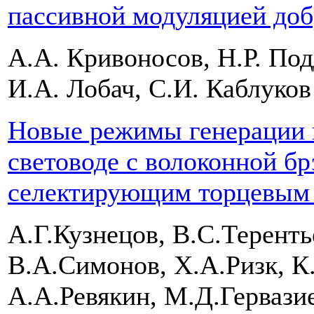
пассивной модуляцией доб
А.А. Кривоносов, Н.Р. По
И.А. Лобач, С.И. Каблуков
Новые режимы генерации 
световоде с волоконной бр
селектирующим торцевым 
А.Г.Кузнецов, В.С.Теренть
В.А.Симонов, Х.А.Ризк, К
А.А.Ревякин, М.Д.Гервази