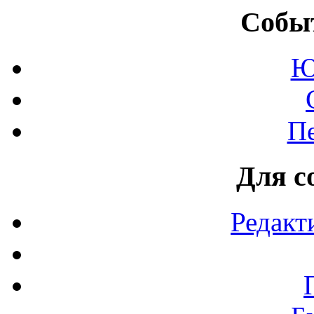
Событ
Ю
П
Для с
Редакт