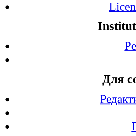
Licen
Institu
Pe
Для с
Редакт