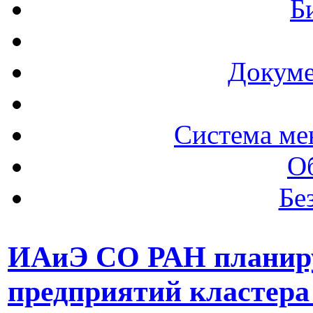
Б
Докуме
Система ме
О
Бе
ИАиЭ СО РАН планиру
предприятий кластера