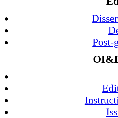
Ed
Disser
De
Post-
OI&D
Edi
Instruct
Is