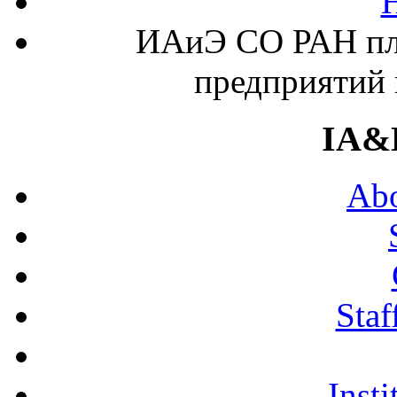
ИАиЭ СО РАН пла
предприятий 
IA&
Abo
Staf
Insti