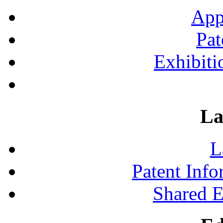
App
Pat
Exhibiti
La
L
Patent Inf
Shared 