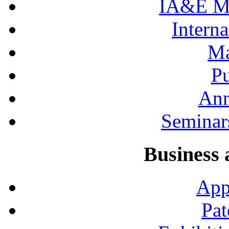
IA&E Mi
Interna
Ma
Pu
Ann
Seminar
Business 
App
Pat