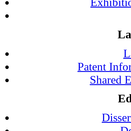
Exhibiti
La
L
Patent Inf
Shared 
Ed
Disser
De