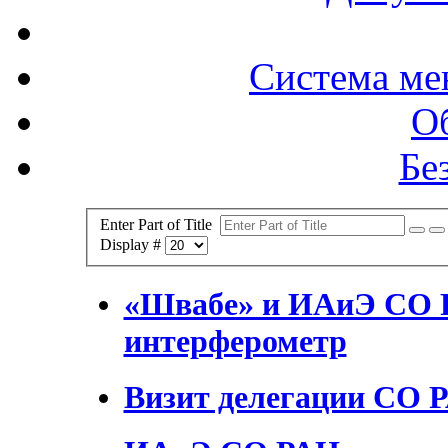
Система ме
О
Бе
Enter Part of Title
Display #
«Швабе» и ИАиЭ СО 
интерферометр
Визит делегации СО 