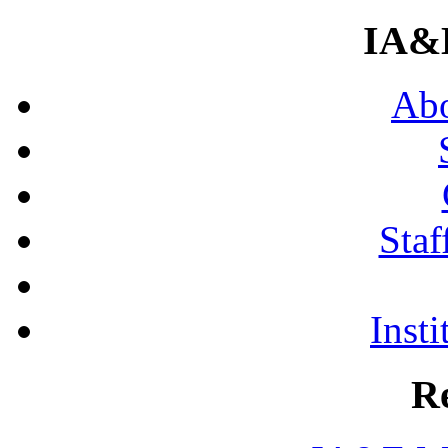
IA&
Abo
Staf
Insti
R