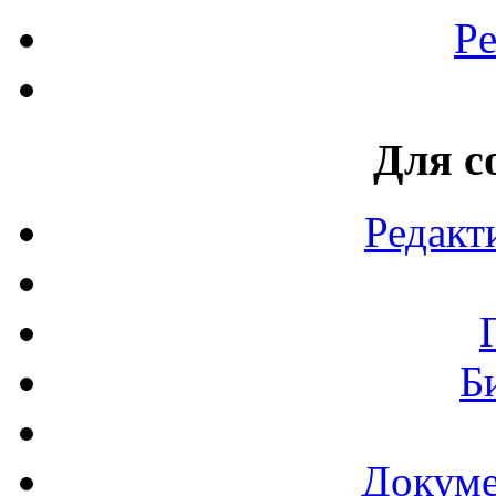
Pe
Для с
Редакт
Б
Докуме