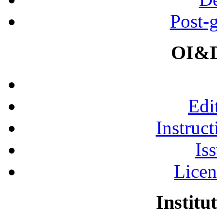
Post-
OI&D
Edi
Instruct
Is
Licen
Institu