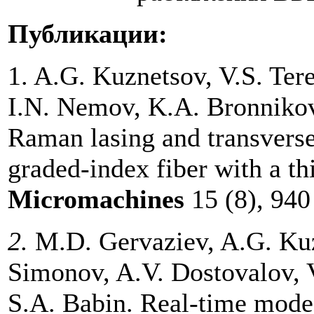
Публикации:
1. A.G. Kuznetsov, V.S. Ter
I.N. Nemov, K.A. Bronnikov
Raman lasing and transvers
graded-index fiber with a th
Micromachines
15 (8), 940
2.
M.D. Gervaziev, A.G. Kuz
Simonov, A.V. Dostovalov, V
S.A. Babin. Real-time mode