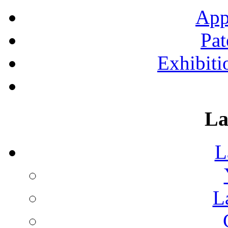
App
Pat
Exhibiti
La
L
L