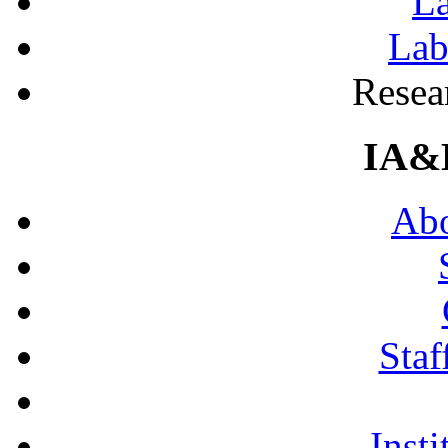
La
Lab
Resea
IA&
Abo
Staf
Insti