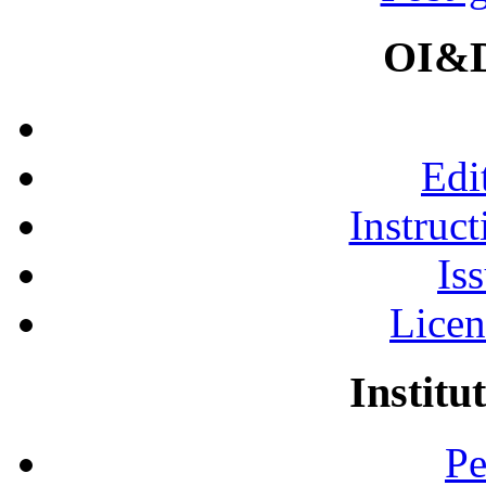
OI&D
Edi
Instruct
Is
Licen
Institu
Pe