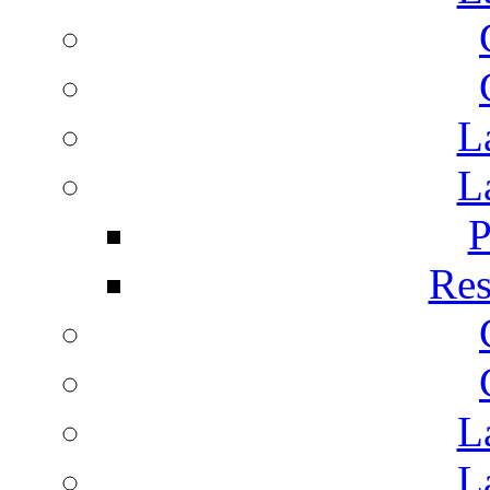
L
L
P
Res
L
L