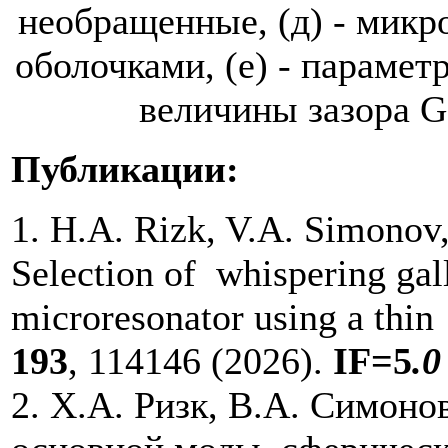
необращенные, (д) - микр
оболочками, (е) - парамет
величины зазора G
Публикации
:
1. H.A. Rizk, V.A. Simonov,
Selection of whispering gal
microresonator using a thin
193
, 114146 (2026).
IF=5
.0
2. Х.А. Ризк, В.А. Симоно