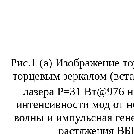
Рис.1 (a) Изображение т
торцевым зеркалом (вст
лазера P=31 Вт@976 
интенсивности мод от н
волны и импульсная ген
растяжения ВБ