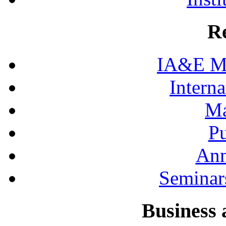
R
IA&E Mi
Interna
Ma
Pu
Ann
Seminar
Business 