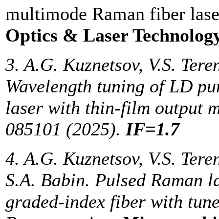
multimode Raman fiber lase
Optics & Laser Technolog
3. A.G. Kuznetsov, V.S. Tere
Wavelength tuning of LD p
laser with thin-film output 
085101 (2025).
IF=1.7
4. A.G. Kuznetsov, V.S. Tere
S.A. Babin. Pulsed Raman l
graded-index fiber with tun