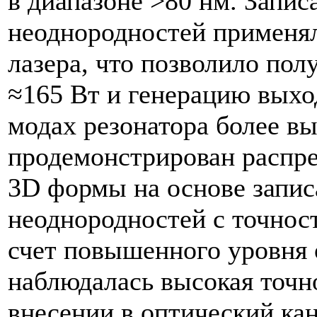
в диапазоне >80 нм. Запи
неоднородностей применял
лазера, что позволило пол
≈165 Вт и генерацию выхо
модах резонатора более вы
продемонстрирован распр
3D формы на основе запи
неоднородностей с точнос
счет повышенного уровня 
наблюдалась высокая точн
внесении в оптический кан