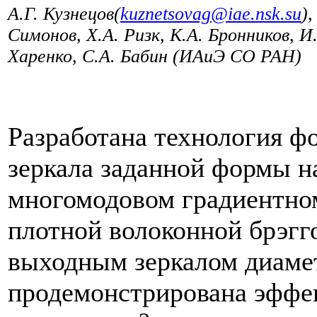
А.Г. Кузнецов(
kuznetsovag​
@
​iae.nsk.su
)
Симонов, Х.А. Ризк, К.А. Бронников, И.
Харенко, С.А. Бабин
(ИАиЭ СО РАН)
Разработана технология ф
зеркала заданной формы на
многомодовом градиентном
плотной волоконной брэгг
выходным зеркалом диаме
продемонстрирована эффек