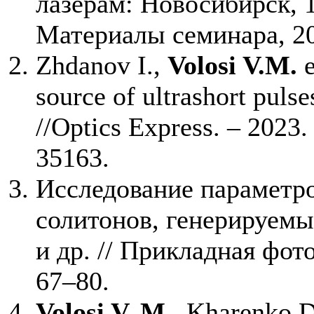
лазерам: Новосибирск, 1
Материалы семинара, 202
Zhdanov I.,
Volosi V.M.
e
source of ultrashort puls
//Optics Express. – 2023.
35163.
Исследование параметр
солитонов, генерируемы
и др. // Прикладная фото
67–80.
Volosi V. M.
, Kharenko D