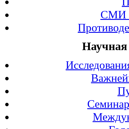
П
СМИ 
Противоде
Научная
Исследования
Важней
П
Семинар
Междун