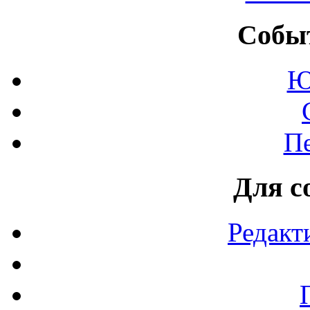
Событ
Ю
П
Для с
Редакт