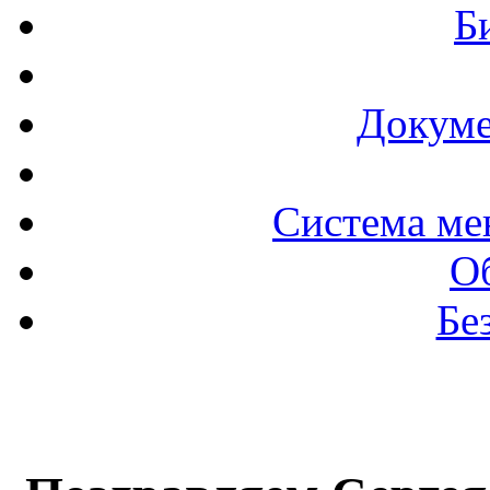
Б
Докуме
Система ме
О
Бе