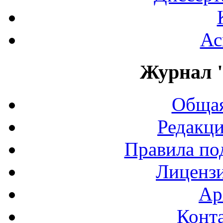
Ас
Журнал 
Общая
Редакци
Правила по
Лиценз
Ар
Конт