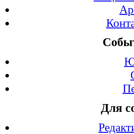
Ар
Конт
Событ
Ю
П
Для с
Редакт