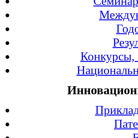
Семинар
Междун
Год
Резу
Конкурсы, 
Национальн
Инновацион
Приклад
Пате