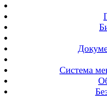
Б
Докуме
Система ме
О
Бе