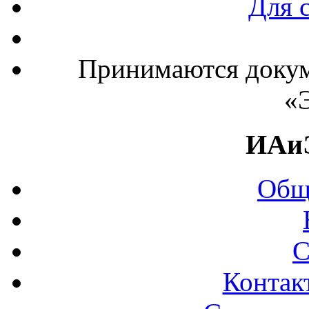
Для 
Принимаются докум
«
ИАи
Общ
С
Контак