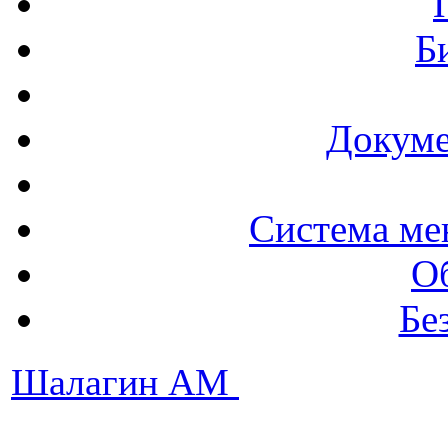
Б
Докуме
Система ме
О
Бе
Шалагин АМ