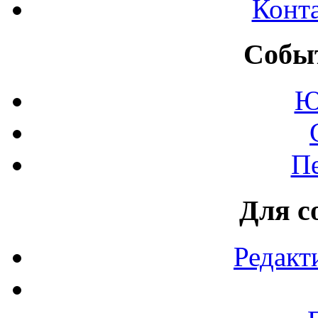
Конт
Событ
Ю
П
Для с
Редакт