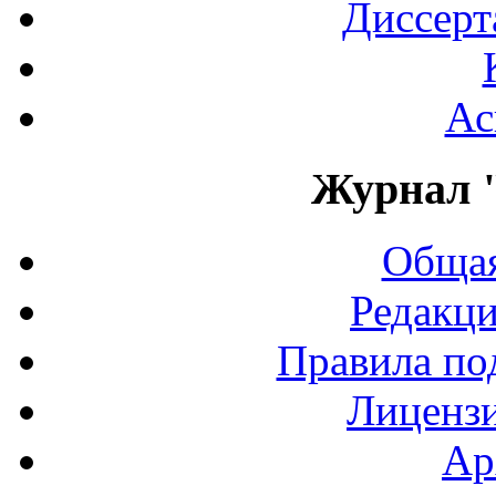
Диссерт
Ас
Журнал 
Общая
Редакци
Правила по
Лиценз
Ар