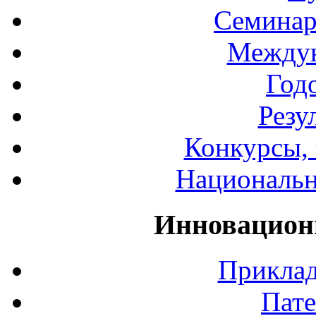
Семинар
Междун
Год
Резу
Конкурсы, 
Национальн
Инновацион
Приклад
Пате