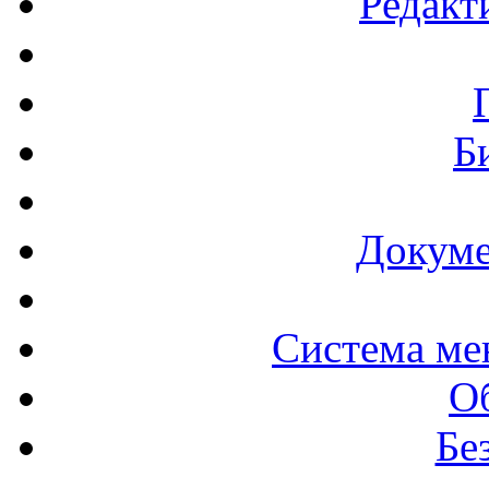
Редакт
Б
Докуме
Система ме
О
Бе