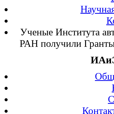
Научная
К
Ученые Института ав
РАН получили Гранты
ИАи
Общ
С
Контак