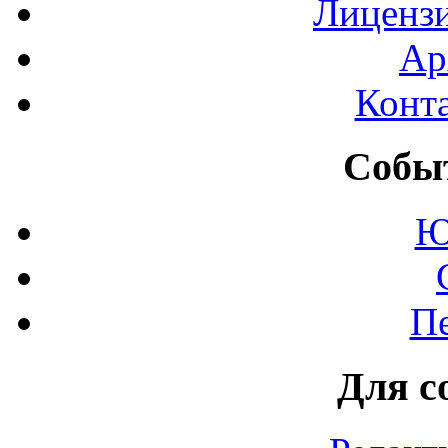
Лиценз
Ар
Конт
Событ
Ю
П
Для с