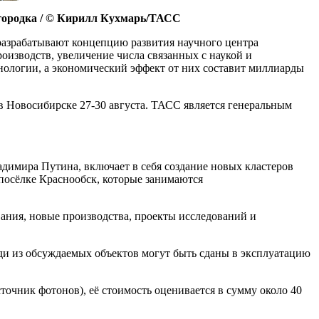
мгородка / © Кирилл Кухмарь/ТАСС
азрабатывают концепцию развития научного центра
роизводств, увеличение числа связанных с наукой и
нологии, а экономический эффект от них составит миллиарды
в Новосибирске 27-30 августа. ТАСС является генеральным
димира Путина, включает в себя создание новых кластеров
посёлке Краснообск, которые занимаются
вания, новые производства, проекты исследований и
еди из обсуждаемых объектов могут быть сданы в эксплуатацию
очник фотонов), её стоимость оценивается в сумму около 40