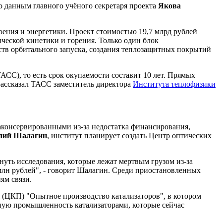
По данным главного учёного секретаря проекта
Якова
ния и энергетики. Проект стоимостью 19,7 млрд рублей
ческой кинетики и горения. Только один блок
ств орбитального запуска, создания теплозащитных покрытий
ТАСС), то есть срок окупаемости составит 10 лет. Прямых
 рассказал ТАСС заместитель директора
Института теплофизики
законсервированными из-за недостатка финансирования,
лий Шалагин
, институт планирует создать Центр оптических
уть исследования, которые лежат мертвым грузом из-за
 млн рублей", - говорит Шалагин. Среди приостановленных
ям связи.
 (ЦКП) "Опытное производство катализаторов", в котором
нную промышленность катализаторами, которые сейчас