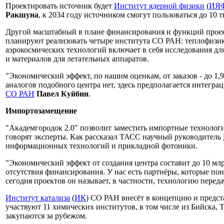
Проектировать источник будет
Институт ядерной физики
(
ИЯ
Ракшуна
, к 2034 году источником смогут пользоваться до 10 
Другой масштабный в плане финансирования и функций проек
планируют реализовать четыре института СО РАН: теплофизик
аэрокосмических технологий включает в себя исследования дл
и материалов для летательных аппаратов.
"Экономический эффект, по нашим оценкам, от заказов - до 1,9
аналогов подобного центра нет, здесь предполагается интегра
СО РАН
Павел Куйбин
.
Импортозамещение
"Академгородок 2.0" позволит заместить импортные технологи
говорят эксперты. Как рассказал ТАСС научный руководитель
информационных технологий и прикладной фотоники.
"Экономический эффект от создания центра составит до 10 мл
отсутствия финансирования. У нас есть партнёры, которые по
сегодня проектов он называет, в частности, технологию пере
Институт катализа
(
ИК
) СО РАН внесёт в концепцию и предст
участвуют 11 химических институтов, в том числе из Бийска,
закупаются за рубежом.