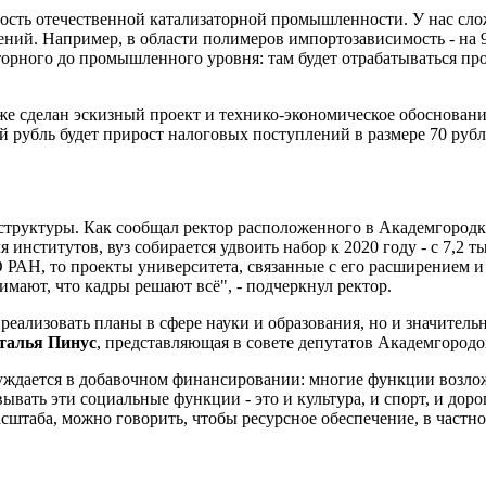
ость отечественной катализаторной промышленности. У нас сло
ений. Например, в области полимеров импортозависимость - на 9
рного до промышленного уровня: там будет отрабатываться прои
уже сделан эскизный проект и технико-экономическое обоснова
 рубль будет прирост налоговых поступлений в размере 70 руб
структуры. Как сообщал ректор расположенного в Академгород
институтов, вуз собирается удвоить набор к 2020 году - с 7,2 т
О РАН, то проекты университета, связанные с его расширением и
имают, что кадры решают всё", - подчеркнул ректор.
 реализовать планы в сфере науки и образования, но и значите
талья Пинус
, представляющая в совете депутатов Академгородо
уждается в добавочном финансировании: многие функции возло
вывать эти социальные функции - это и культура, и спорт, и доро
асштаба, можно говорить, чтобы ресурсное обеспечение, в част