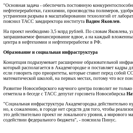
"Основная задача - обеспечить постоянную конкурентоспособн
нефтепереработки, газохимии, производства полимеров, удобр
устранения разрыва в масштабировании технологий от лаборато
пояснил ТАСС замдиректора института
Вадим Яковлев
.
На проект необходимо 3,5 млрд рублей. По словам Яковлева, 
запрашиваемое финансирование вдвое, а на каждый вложенный
центра в нефтехимии и нефтепереработке в РФ.
Образование и социальная инфраструктура
Концепция подразумевает расширение образовательной инфра
который располагается в Академгородке и поставляет кадры для 
если говорить про приоритеты, которые ставит перед собой С
математической школой, на первых местах, потому что все пон
Развитие Новосибирского научного центра позволит не только
отметила в беседе с ТАСС депутат горсовета Новосибирска
На
"Социальная инфраструктура Академгородка действительно н
но, к сожалению, в городе нет средств для того, чтобы реализо
это действительно проект не локального уровня, а мирового м
содействии федерального бюджета", - пояснила Пинус.