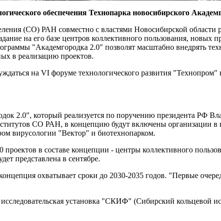
ологического обеспечения Технопарка новосибирского Акаде
ения (СО) РАН совместно с властями Новосибирской области р
оздание на его базе центров коллективного пользования, новых п
рограммы "Академгородка 2.0" позволят масштабно внедрять тех
ых в реализацию проектов.
ждаться на VI форуме технологического развития "Технопром" 
док 2.0", который реализуется по поручению президента РФ Вла
институтов СО РАН, в концепцию будут включены организации в 
ром вирусологии "Вектор" и биотехнопарком.
40 проектов в составе концепции - центры коллективного пользо
дет представлена в сентябре.
 концепция охватывает сроки до 2030-2035 годов. "Первые очер
исследовательская установка "СКИФ" (Сибирский кольцевой ист