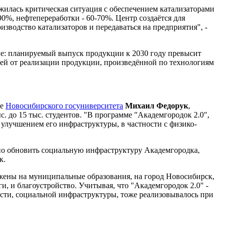
жилась критическая ситуация с обеспечением катализаторами
0%, нефтепереработки - 60-70%. Центр создаётся для
зводство катализаторов и передаваться на предприятия", -
ние: планируемый выпуск продукции к 2030 году превысит
лей от реализации продукции, произведённой по технологиям
ке
Новосибирского госуниверситета
Михаил Федорук
,
ыс. до 15 тыс. студентов. "В программе "Академгородок 2.0",
 улучшением его инфраструктуры, в частности с физико-
льно обновить социальную инфраструктуру Академгородка,
к.
жены на муниципальные образования, на город Новосибирск,
ги, и благоустройство. Учитывая, что "Академгородок 2.0" -
ности, социальной инфраструктуры, тоже реализовывалось при