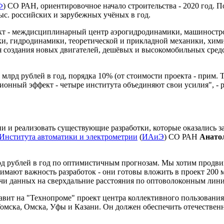
Ф
) СО РАН, ориентировочное начало строительства - 2020 год. 
тыс. российских и зарубежных учёных в год.
т - междисциплинарный центр аэрогидродинамики, машинострое
и, гидродинамики, теоретической и прикладной механики, хими
я создания новых двигателей, дешёвых и высокомобильных сред
 млрд рублей в год, порядка 10% (от стоимости проекта - прим. 
ционный эффект - четыре института объединяют свои усилия", -
и и реализовать существующие разработки, которые оказались 
Института автоматики и электрометрии
(
ИАиЭ
) СО РАН
Анато
рд рублей в год по оптимистичным прогнозам. Мы хотим продвин
нимают важность разработок - они готовы вложить в проект 200
дачи данных на сверхдальние расстояния по оптоволоконным лини
авит на "Технопроме" проект центра коллективного пользования
 Томска, Омска, Уфы и Казани. Он должен обеспечить отечестве