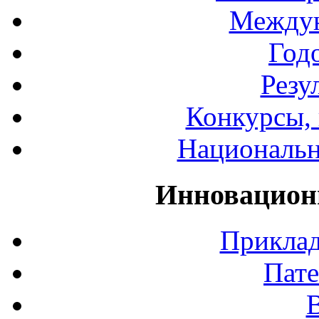
Междун
Год
Резу
Конкурсы, 
Национальн
Инновацион
Приклад
Пате