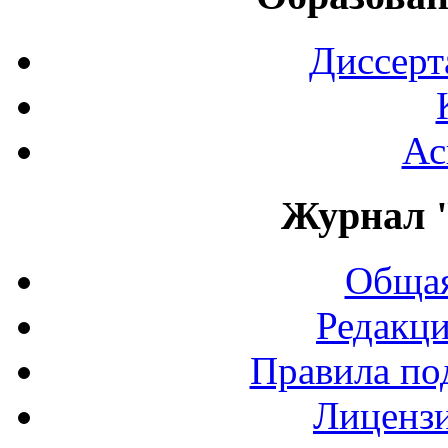
Диссерт
Ас
Журнал 
Общая
Редакци
Правила по
Лиценз