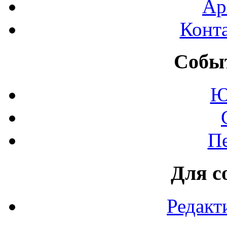
Ар
Конт
Событ
Ю
П
Для с
Редакт