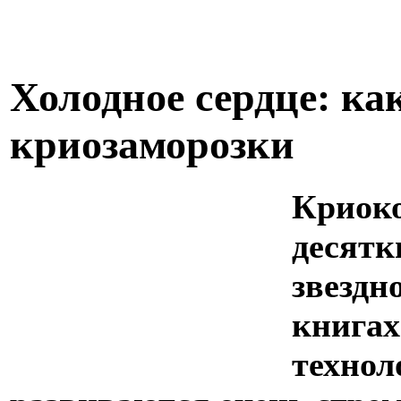
Холодное сердце: ка
криозаморозки
Криок
десятк
звездн
книгах
технол