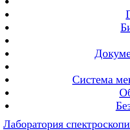
Б
Докуме
Система ме
О
Бе
Лаборатория спектроскоп