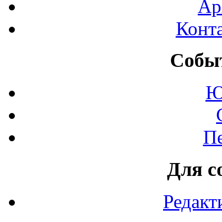
Ар
Конт
Событ
Ю
П
Для с
Редакт