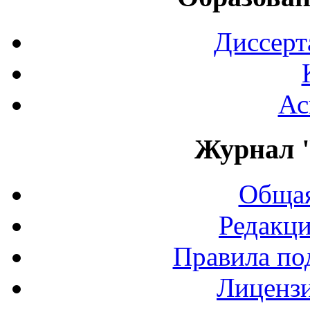
Диссерт
Ас
Журнал 
Общая
Редакци
Правила по
Лиценз