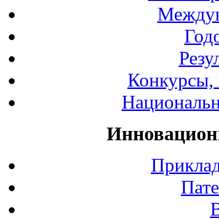
Междун
Год
Резу
Конкурсы, 
Национальн
Инновацион
Приклад
Пате