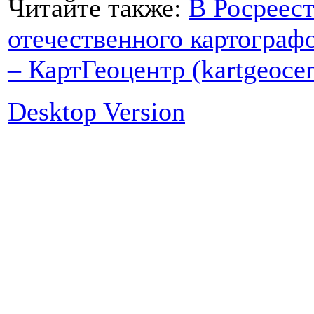
Читайте также:
В Росреест
отечественного картограф
– КартГеоцентр (kartgeocen
Desktop Version