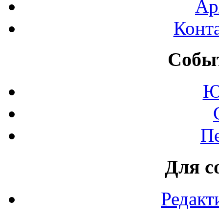
Ар
Конт
Событ
Ю
П
Для с
Редакт