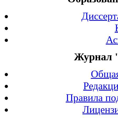
Диссерт
Ас
Журнал 
Общая
Редакци
Правила по
Лиценз