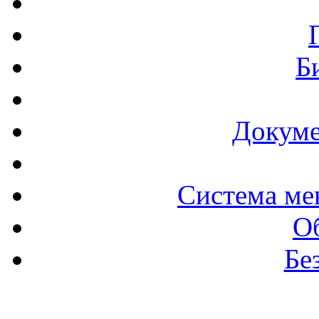
Б
Докуме
Система ме
О
Бе