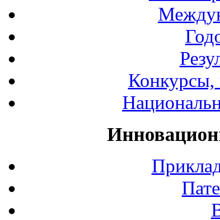
Междун
Год
Резу
Конкурсы, 
Национальн
Инновацион
Приклад
Пате