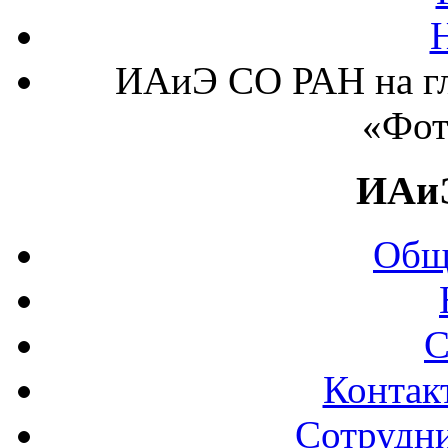
ИАиЭ СО РАН на гл
«Фот
ИАи
Общ
С
Контак
Сотрудни