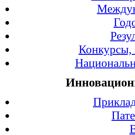
Междун
Год
Резу
Конкурсы, 
Национальн
Инновацион
Приклад
Пате