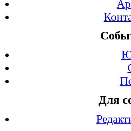
Ар
Конт
Событ
Ю
П
Для с
Редакт