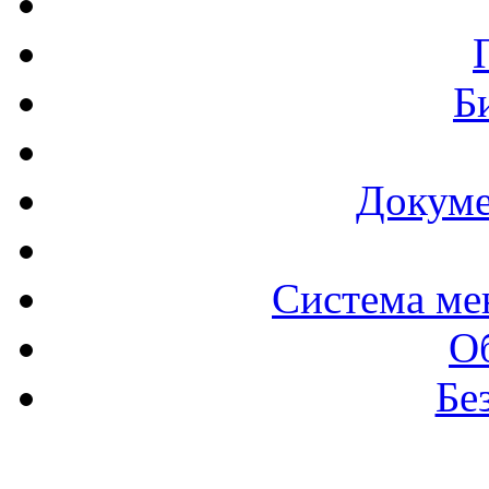
Б
Докуме
Система ме
О
Бе