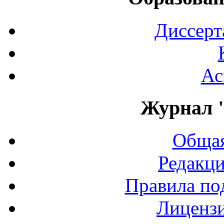
Диссерт
Ас
Журнал 
Общая
Редакци
Правила по
Лиценз