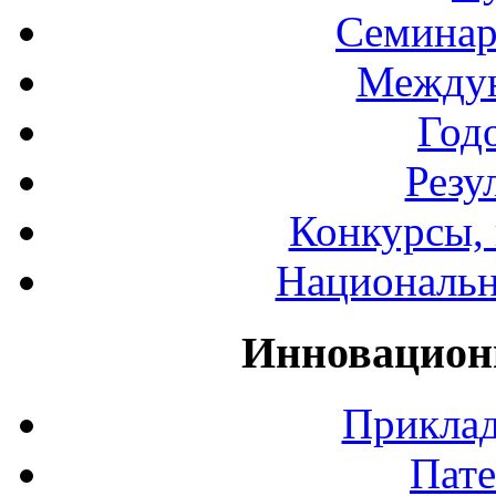
Семинар
Междун
Год
Резу
Конкурсы, 
Национальн
Инновацион
Приклад
Пате