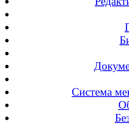
Редакт
Б
Докуме
Система ме
О
Бе