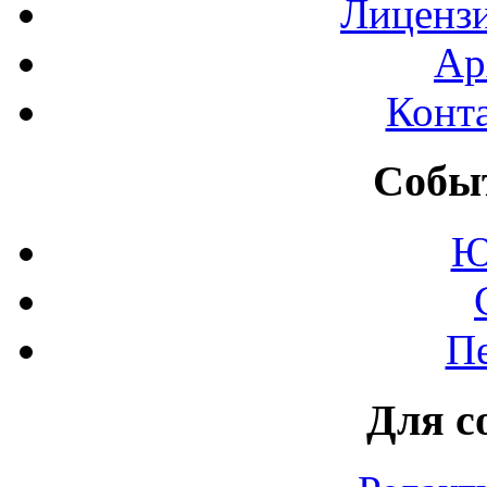
Лиценз
Ар
Конт
Событ
Ю
П
Для с