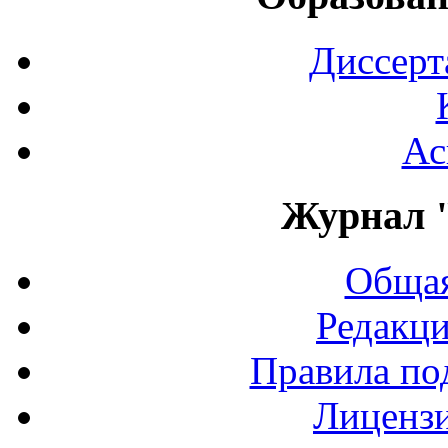
Диссерт
Ас
Журнал 
Общая
Редакци
Правила по
Лиценз