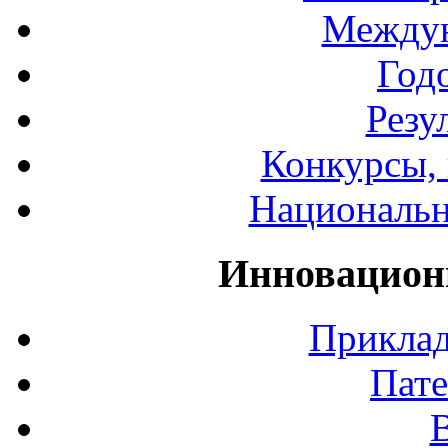
Междун
Год
Резу
Конкурсы, 
Национальн
Инновацион
Приклад
Пате