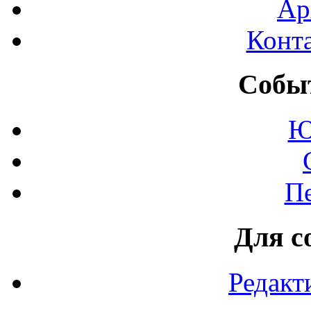
Ар
Конт
Событ
Ю
П
Для с
Редакт