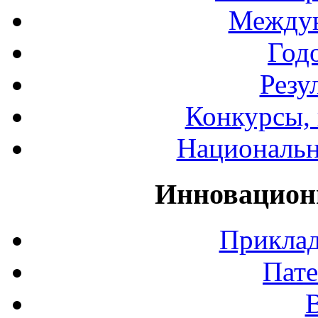
Междун
Год
Резу
Конкурсы, 
Национальн
Инновацион
Приклад
Пате