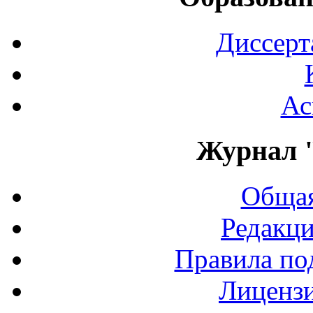
Диссерт
Ас
Журнал 
Общая
Редакци
Правила по
Лиценз