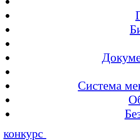
Б
Докуме
Система ме
О
Бе
конкурс