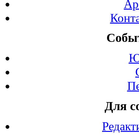
Ар
Конт
Событ
Ю
П
Для с
Редакт