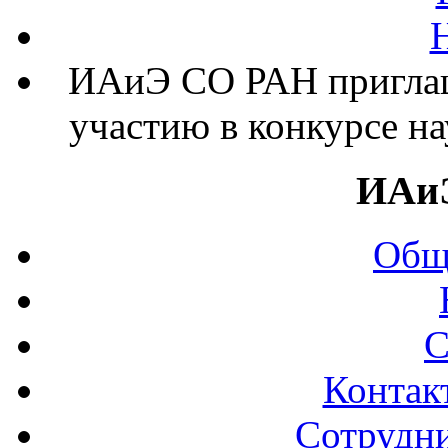
ИАиЭ СО РАН приглаша
участию в конкурсе на
ИАи
Общ
С
Контак
Сотрудни