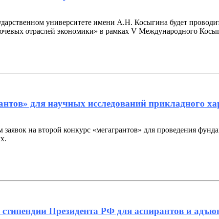
осударственном университете имени А.Н. Косыгина будет прово
чевых отраслей экономики» в рамках V Международного Косыг
антов» для научных исследований прикладного ха
 заявок на второй конкурс «мегагрантов» для проведения фунд
х.
 стипендии Президента РФ для аспирантов и адъю