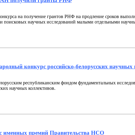
РАН получили гранты РНФ
онкурса на получение грантов РНФ на продление сроков выполн
 и поисковых научных исследований малыми отдельными научн
ародный конкурс российско-белорусских научных
елорусским республиканским фондом фундаментальных исследо
ских научных коллективов.
урс именных премий Правительства НСО