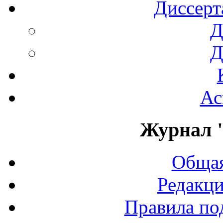
Диссерт
Д
Д
Ас
Журнал 
Общая
Редакци
Правила по