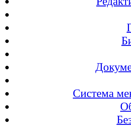
Редакт
Б
Докуме
Система ме
О
Бе