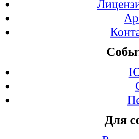
Лиценз
Ар
Конт
Событ
Ю
П
Для с