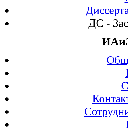
Диссерт
ДС - За
ИАи
Общ
С
Контак
Сотрудни