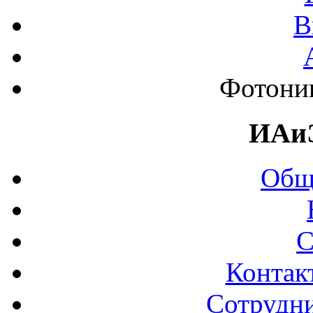
В
Фотоник
ИАи
Общ
С
Контак
Сотрудни