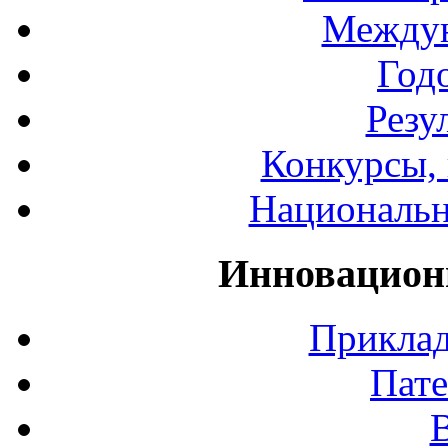
Междун
Год
Резу
Конкурсы, 
Национальн
Инновацион
Приклад
Пате