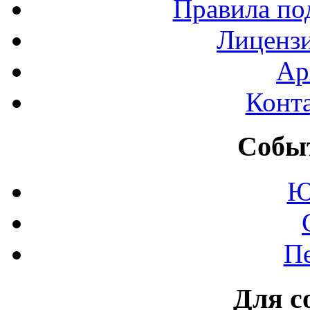
Правила по
Лиценз
Ар
Конт
Событ
Ю
П
Для с