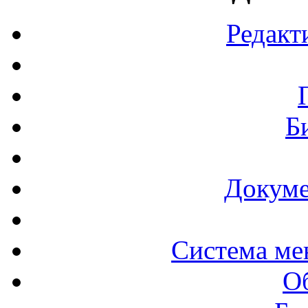
Редакт
Б
Докуме
Система ме
О