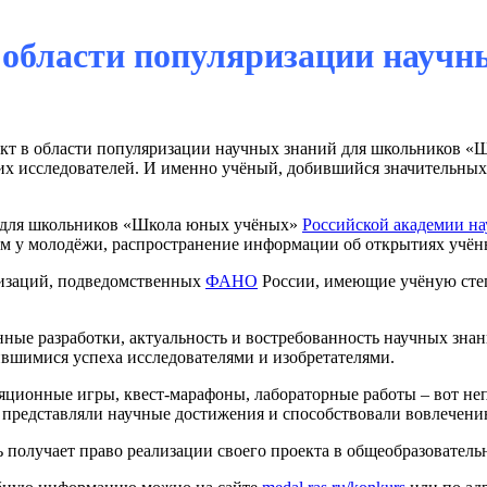
 области популяризации научн
ект в области популяризации научных знаний для школьников 
х исследователей. И именно учёный, добившийся значительных р
й для школьников «Школа юных учёных»
Российской академии на
ям у молодёжи, распространение информации об открытиях учён
низаций, подведомственных
ФАНО
России, имеющие учёную степ
ые разработки, актуальность и востребованность научных знани
ившимися успеха исследователями и изобретателями.
яционные игры, квест-марафоны, лабораторные работы – вот не
 представляли научные достижения и способствовали вовлечени
ь получает право реализации своего проекта в общеобразовател