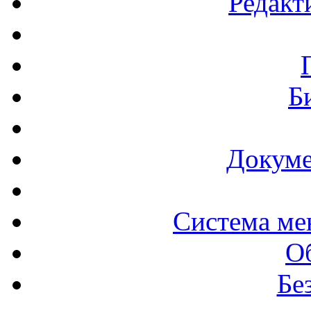
Редакт
Б
Докуме
Система ме
О
Бе