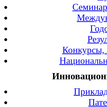
Семинар
Междун
Год
Резу
Конкурсы, 
Национальн
Инновацион
Приклад
Пате