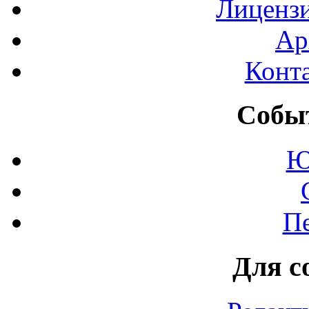
Лиценз
Ар
Конт
Событ
Ю
П
Для с