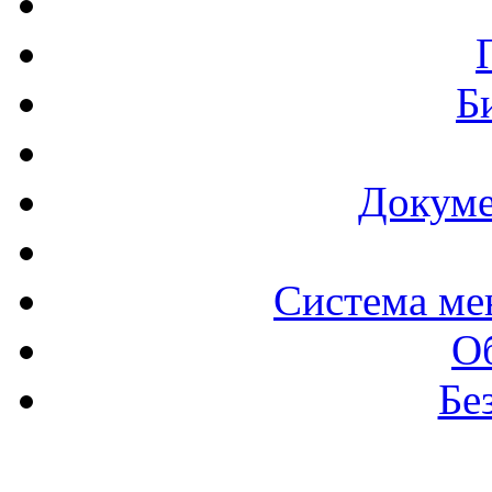
Б
Докуме
Система ме
О
Бе