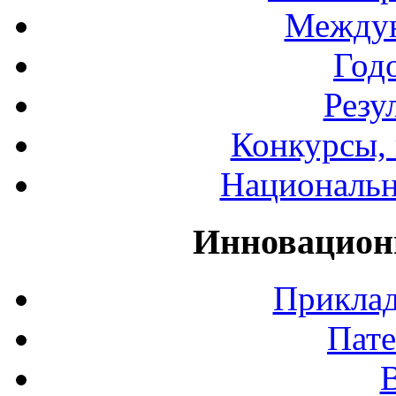
Междун
Год
Резу
Конкурсы, 
Национальн
Инновацион
Приклад
Пате