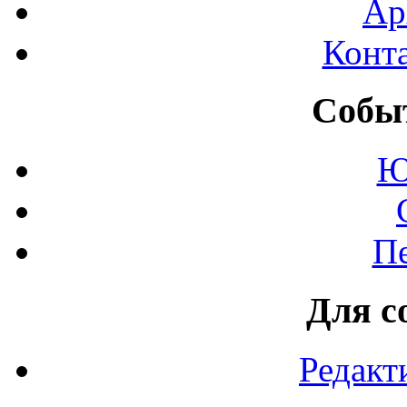
Ар
Конт
Событ
Ю
П
Для с
Редакт