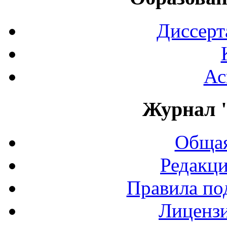
Диссерт
Ас
Журнал 
Общая
Редакци
Правила по
Лиценз