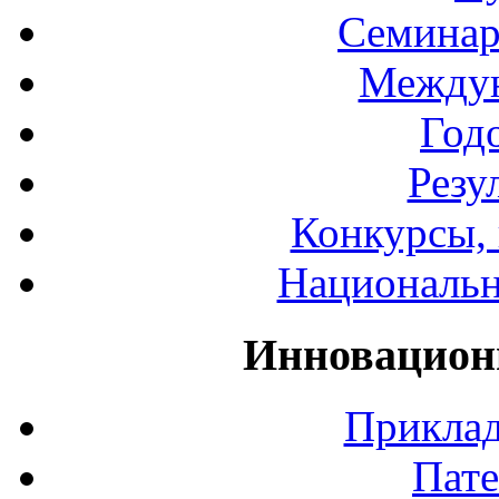
Семинар
Междун
Год
Резу
Конкурсы, 
Национальн
Инновацион
Приклад
Пате