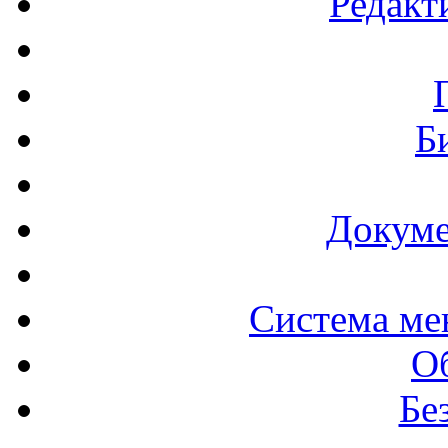
Редакт
Б
Докуме
Система ме
О
Бе