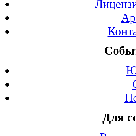
Лиценз
Ар
Конт
Событ
Ю
П
Для с