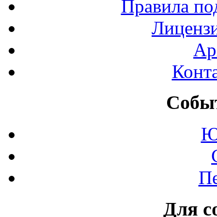
Правила по
Лиценз
Ар
Конт
Событ
Ю
П
Для с