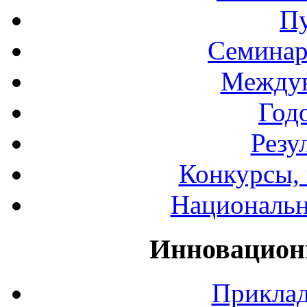
П
Семинар
Междун
Год
Резу
Конкурсы, 
Национальн
Инновацион
Приклад