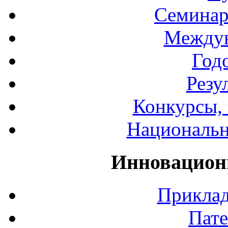
Семинар
Междун
Год
Резу
Конкурсы, 
Национальн
Инновацион
Приклад
Пате