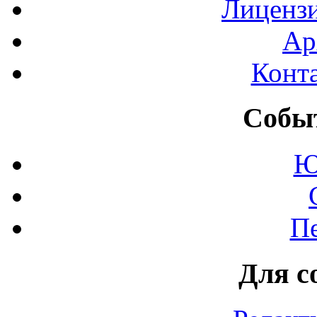
Лиценз
Ар
Конт
Событ
Ю
П
Для с