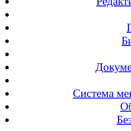
Редакт
Б
Докуме
Система ме
О
Бе