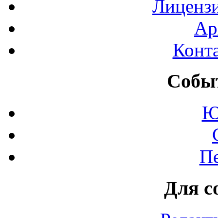
Лиценз
Ар
Конт
Событ
Ю
П
Для с