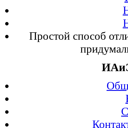
Простой способ отли
придумал
ИАи
Общ
С
Контак