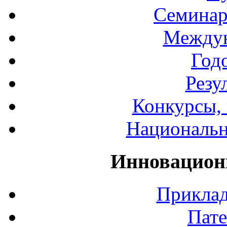
Семинар
Междун
Год
Резу
Конкурсы, 
Национальн
Инновацион
Приклад
Пате