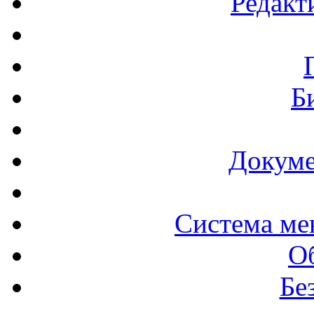
Редакт
Б
Докуме
Система ме
О
Бе