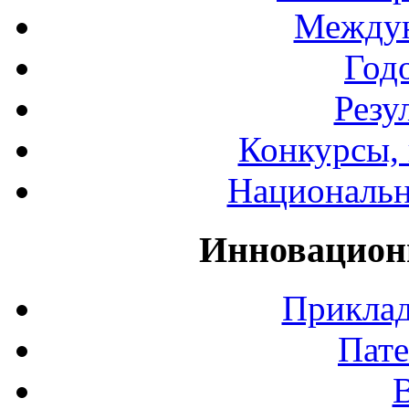
Междун
Год
Резу
Конкурсы, 
Национальн
Инновацион
Приклад
Пате