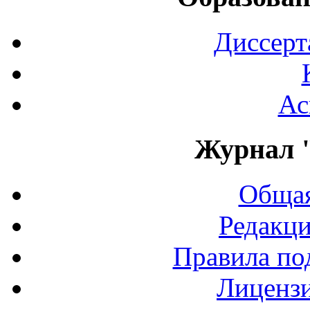
Диссерт
Ас
Журнал 
Общая
Редакци
Правила по
Лиценз