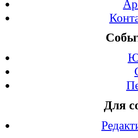
Ар
Конт
Событ
Ю
П
Для с
Редакт