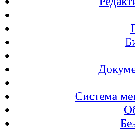
Редакт
Б
Докуме
Система ме
О
Бе