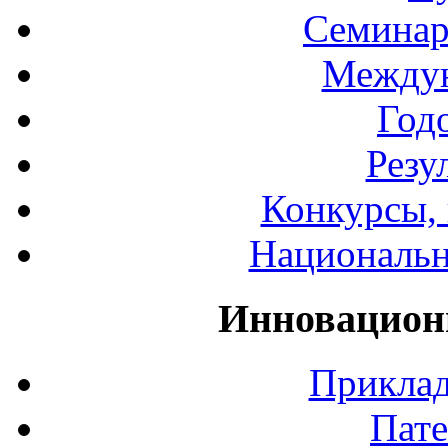
Семинар
Междун
Год
Резу
Конкурсы, 
Национальн
Инновацион
Приклад
Пате