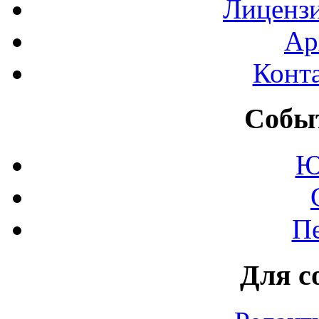
Лиценз
Ар
Конт
Событ
Ю
П
Для с