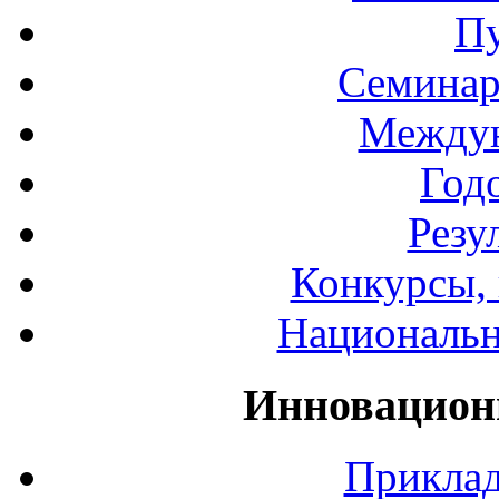
П
Семинар
Междун
Год
Резу
Конкурсы, 
Национальн
Инновацион
Приклад