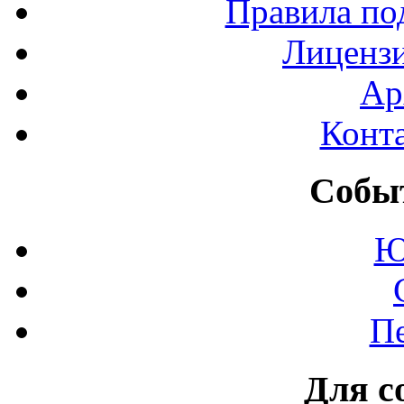
Правила по
Лиценз
Ар
Конт
Событ
Ю
П
Для с