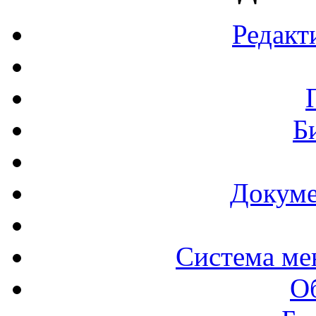
Редакт
Б
Докуме
Система ме
О